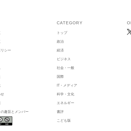
U
CATEGORY
O
覧
トップ
覧
政治
ポリシー
経済
ビジネス
集
社会・一般
社
国際
載
IT・メディア
わせ
科学・文化
項
エネルギー
トの趣旨とメンバー
書評
こども版