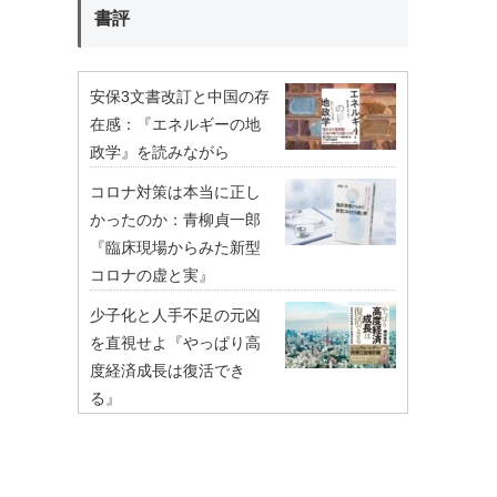
書評
安保3文書改訂と中国の存
在感：『エネルギーの地
政学』を読みながら
コロナ対策は本当に正し
かったのか：青柳貞一郎
『臨床現場からみた新型
コロナの虚と実』
少子化と人手不足の元凶
を直視せよ『やっぱり高
度経済成長は復活でき
る』