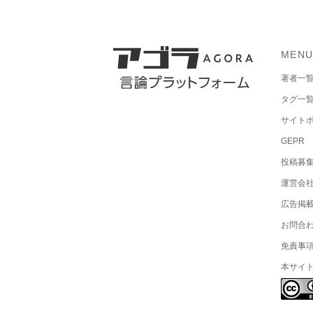
MEN
著者一
タグ一
サイト
GEPR
投稿募
運営会
広告掲
お問合
免責事
本サイ