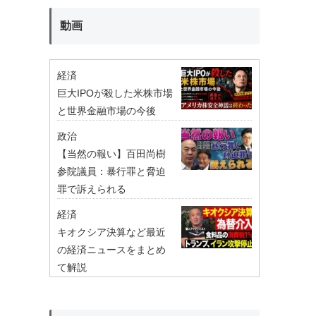
動画
経済
巨大IPOが殺した米株市場
と世界金融市場の今後
政治
【当然の報い】百田尚樹
参院議員：暴行罪と脅迫
罪で訴えられる
経済
キオクシア決算など最近
の経済ニュースをまとめ
て解説