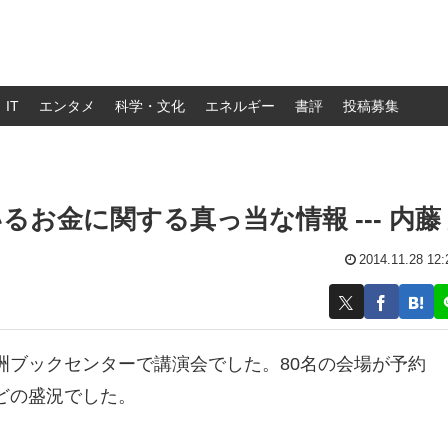
IT
エンタメ
科学・文化
エネルギー
書評
投稿募集
お金に関する真っ当な情報 --- 内藤
2014.11.28 12:
洲ブックセンターで講演会でした。80名の会場が予約
どの盛況でした。