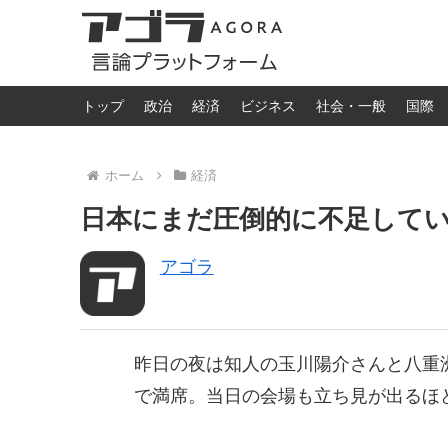
トップ
政治
経済
ビジネス
社会・一般
国際
ホーム
経済
日本にまだ圧倒的に不足している
アゴラ
昨日の夜は知人の玉川陽介さんと八重
で満席。当日の会場も立ち見が出るほ