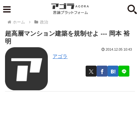
ホーム
政治
超高層マンション建築を規制せよ --- 岡本 裕
明
2014.12.05 10:43
アゴラ