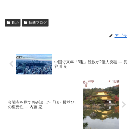
政治
転載ブログ
アゴラ
中国で来年「3退」総数が2億人突破 --- 長
谷川 良
金閣寺を見て再確認した「脱・横並び」
の重要性 --- 内藤 忍