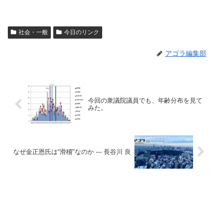
社会・一般
今日のリンク
アゴラ編集部
今回の衆議院議員でも、年齢分布を見て
みた。
なぜ金正恩氏は“滑稽"なのか --- 長谷川 良