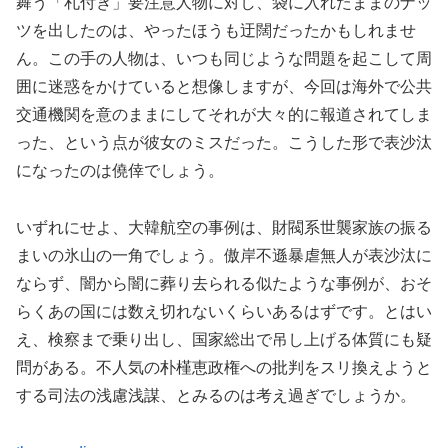
舞う「札付き」要注意人物に対し、袋に入れたままのナッ
ツを出したのは、やったほうも迂闊だったかもしれませ
ん。この手の人物は、いつも同じような問題を起こして周
囲に迷惑をかけていると想像しますが、今回は海外で公共
交通機関を意のままにしてそれが大々的に報道されてしま
った、という点が彼女のミスだった。こうした形で表沙汰
になったのは僥倖でしょう。
いずれにせよ、大韓航空の事例は、財閥系世襲家族の振る
まいの氷山の一角でしょう。傲岸不遜暴虐無人が表沙汰に
ならず、闇から闇に葬り去られる似たような事例が、おそ
らくあの国には数え切れないくらいあるはずです。とはい
え、検察まで乗り出し、国家総出で吊し上げる体質にも疑
問がある。不人気の朴槿恵政権への批判をスリ換えようと
する司法の浅慮浅謀、とみるのは考え過ぎでしょうか。