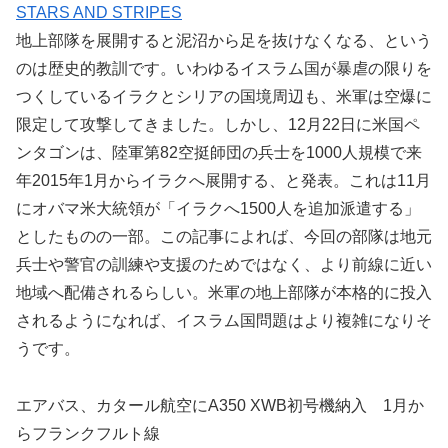
STARS AND STRIPES
地上部隊を展開すると泥沼から足を抜けなくなる、という
のは歴史的教訓です。いわゆるイスラム国が暴虐の限りを
つくしているイラクとシリアの国境周辺も、米軍は空爆に
限定して攻撃してきました。しかし、12月22日に米国ペ
ンタゴンは、陸軍第82空挺師団の兵士を1000人規模で来
年2015年1月からイラクへ展開する、と発表。これは11月
にオバマ米大統領が「イラクへ1500人を追加派遣する」
としたものの一部。この記事によれば、今回の部隊は地元
兵士や警官の訓練や支援のためではなく、より前線に近い
地域へ配備されるらしい。米軍の地上部隊が本格的に投入
されるようになれば、イスラム国問題はより複雑になりそ
うです。
エアバス、カタール航空にA350 XWB初号機納入 1月か
らフランクフルト線