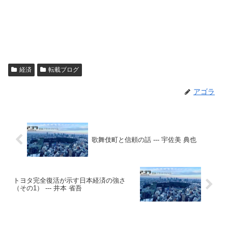
経済
転載ブログ
アゴラ
歌舞伎町と信頼の話 --- 宇佐美 典也
トヨタ完全復活が示す日本経済の強さ
（その1） --- 井本 省吾