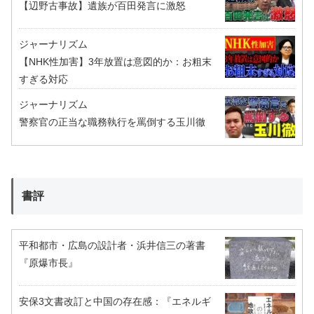
【辺野古事故】遺族が百田発言に激怒
ジャーナリズム
【NHK性加害】3年放置は意図的か：お粗末
すぎる対応
ジャーナリズム
警察官の正当な職務執行を罵倒する玉川徹
書評
平和都市・広島の設計者・浜井信三の著書
『原爆市長』
安保3文書改訂と中国の存在感：『エネルギ