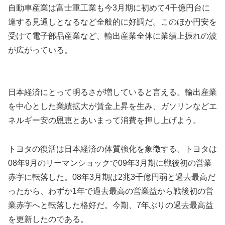
自動車産業は富士重工業も今3月期に初めて4千億円台に
達する見通しとなるなど全般的に好調だ。このほか円安を
受けて電子部品産業など、輸出産業全体に業績上振れの波
が広がっている。
日本経済にとって明るさが増していると言える。輸出産業
を中心とした業績拡大が賃金上昇を生み、ガソリンなどエ
ネルギー安の恩恵とあいまって消費を押し上げよう。
トヨタの復活は日本経済の体質強化を象徴する。トヨタは
08年9月のリーマンショックで09年3月期に戦後初の営業
赤字に転落した。08年3月期は2兆3千億円弱と過去最高だ
ったから、わずか1年で過去最高の営業益から戦後初の営
業赤字へと転落した格好だ。今期、7年ぶりの過去最高益
を更新したのである。