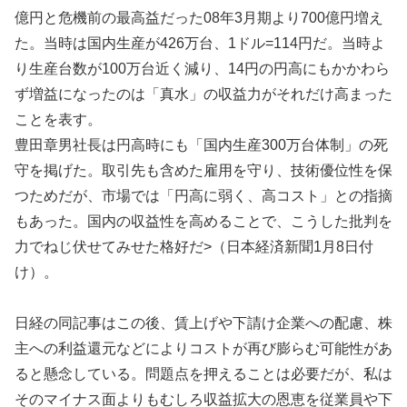
億円と危機前の最高益だった08年3月期より700億円増え
た。当時は国内生産が426万台、1ドル=114円だ。当時よ
り生産台数が100万台近く減り、14円の円高にもかかわら
ず増益になったのは「真水」の収益力がそれだけ高まった
ことを表す。
豊田章男社長は円高時にも「国内生産300万台体制」の死
守を掲げた。取引先も含めた雇用を守り、技術優位性を保
つためだが、市場では「円高に弱く、高コスト」との指摘
もあった。国内の収益性を高めることで、こうした批判を
力でねじ伏せてみせた格好だ>（日本経済新聞1月8日付
け）。
日経の同記事はこの後、賃上げや下請け企業への配慮、株
主への利益還元などによりコストが再び膨らむ可能性があ
ると懸念している。問題点を押えることは必要だが、私は
そのマイナス面よりもむしろ収益拡大の恩恵を従業員や下