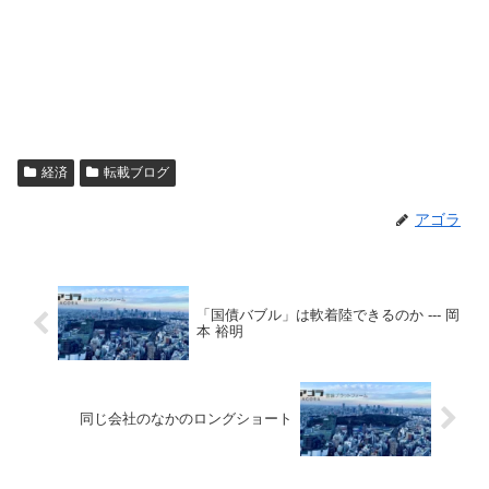
経済
転載ブログ
アゴラ
「国債バブル」は軟着陸できるのか --- 岡
本 裕明
同じ会社のなかのロングショート