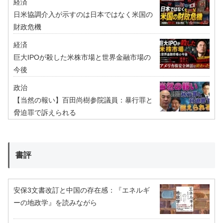
経済
日米協調介入が示すのは日本ではなく米国の
財政危機
経済
巨大IPOが殺した米株市場と世界金融市場の
今後
政治
【当然の報い】百田尚樹参院議員：暴行罪と
脅迫罪で訴えられる
書評
安保3文書改訂と中国の存在感：『エネルギ
ーの地政学』を読みながら