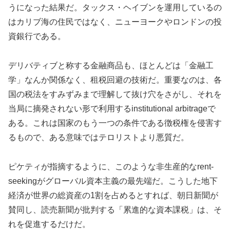
うになった結果だ。タックス・ヘイブンを運用しているの
はカリブ海の住民ではなく、ニューヨークやロンドンの投
資銀行である。
デリバティブと称する金融商品も、ほとんどは「金融工
学」なんか関係なく、租税回避の技術だ。重要なのは、各
国の税法をすみずみまで理解して抜け穴をさがし、それを
当局に摘発されない形で利用するinstitutional arbitrageで
ある。これは国家のもう一つの条件である徴税権を侵害す
るもので、ある意味ではテロリストより悪質だ。
ピケティが指摘するように、このような非生産的なrent-
seekingがグローバル資本主義の最先端だ。こうした地下
経済が世界の総資産の1割を占めるとすれば、朝日新聞が
賛同し、読売新聞が批判する「累進的な資本課税」は、そ
れを促進するだけだ。