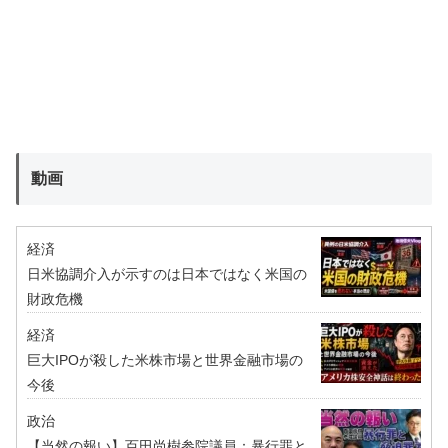
動画
経済
日米協調介入が示すのは日本ではなく米国の
財政危機
経済
巨大IPOが殺した米株市場と世界金融市場の
今後
政治
【当然の報い】百田尚樹参院議員：暴行罪と