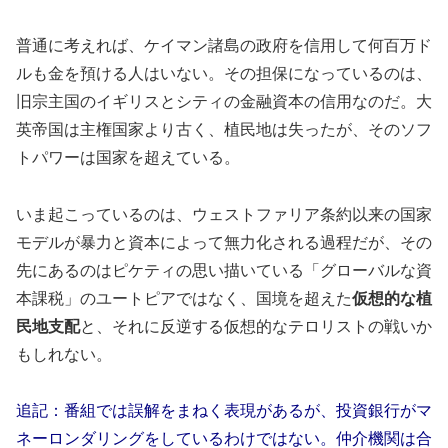
普通に考えれば、ケイマン諸島の政府を信用して何百万ド
ルも金を預ける人はいない。その担保になっているのは、
旧宗主国のイギリスとシティの金融資本の信用なのだ。大
英帝国は主権国家より古く、植民地は失ったが、そのソフ
トパワーは国家を超えている。
いま起こっているのは、ウェストファリア条約以来の国家
モデルが暴力と資本によって無力化される過程だが、その
先にあるのはピケティの思い描いている「グローバルな資
本課税」のユートピアではなく、国境を超えた
仮想的な植
民地支配
と、それに反逆する仮想的なテロリストの戦いか
もしれない。
追記：番組では誤解をまねく表現があるが、投資銀行がマ
ネーロンダリングをしているわけではない。仲介機関は合