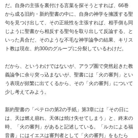
だ。自身の主張を裏付ける言葉を探そうとすれば、66巻
から成る旧約・新約聖書の中に、自身の神学を擁護する聖
句を見つけ出して、その正統性を主張すれば、相手側も同
じように聖書から相反する聖句を取り出して反論する、と
いった具合だ、そのような不毛な神学論争の結果、キリス
ト教は現在、約300のグループに分裂しているわけだ。
だから、というわけではないが、アラブ圏で突然起きた教
義論争に余り突っ込まないが、聖書には「火の審判」とい
う表現が頻繁に出てくるから、その「火の審判」について
少し考えてみよう。
新約聖書の「ペテロの第2の手紙」第3章には「その日に
は、天は燃え崩れ、天体は焼け失せてしまう」と、終末の
時、「火の審判」があると記述している。「ルカによる福
音書」にはイエスは審判者として「火の審判」をもたら