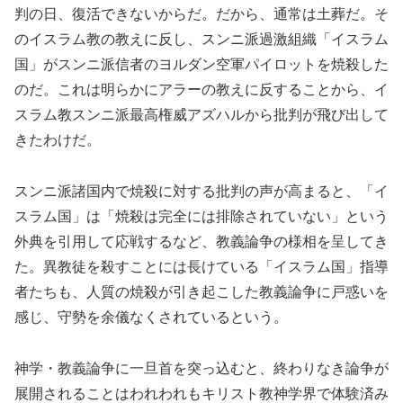
判の日、復活できないからだ。だから、通常は土葬だ。そ
のイスラム教の教えに反し、スンニ派過激組織「イスラム
国」がスンニ派信者のヨルダン空軍パイロットを焼殺した
のだ。これは明らかにアラーの教えに反することから、イ
スラム教スンニ派最高権威アズハルから批判が飛び出して
きたわけだ。
スンニ派諸国内で焼殺に対する批判の声が高まると、「イ
スラム国」は「焼殺は完全には排除されていない」という
外典を引用して応戦するなど、教義論争の様相を呈してき
た。異教徒を殺すことには長けている「イスラム国」指導
者たちも、人質の焼殺が引き起こした教義論争に戸惑いを
感じ、守勢を余儀なくされているという。
神学・教義論争に一旦首を突っ込むと、終わりなき論争が
展開されることはわれわれもキリスト教神学界で体験済み