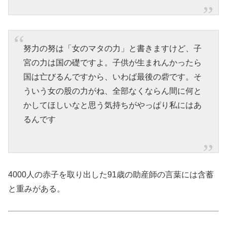
努力の努は「女のマタの力」と書きますけど、子
宮の力は国の礎ですよ。子供が生まれんかったら
国は亡びるんですから、いわば最後の砦です。そ
ういう女の股の力がね、全部なくならん間に何と
かしてほしいなと思う気持ちがやっぱり私にはあ
るんです
4000人の赤子を取り出した91歳の助産師の言葉には含蓄
と重みがある。