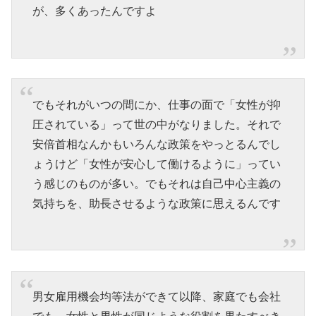
が、多くあったんですよ
でもそれがいつの間にか、仕事の面で「女性が抑
圧されている」って世の中がなりました。それで
安倍首相なんかもいろんな政策をやっとるんでし
ょうけど「女性が安心して働けるように」ってい
う感じのものが多い。でもそれは自己中心主義の
気持ちを、助長させるような政策に思えるんです
男女雇用機会均等法ができて以降、家庭でも会社