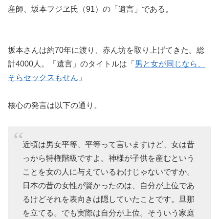
産師、坂本フジヱ氏（91）の「遺言」である。
坂本さんは約70年に渡り、赤ん坊を取り上げてきた。総
計4000人。「遺言」のタイトルは「
男と女が同じなら、
そらセックスもせん
」
核心の発言は以下の通り。
近頃は男女平等、平等って言いますけど、女は昔
っから特権階級ですよ。神様が子供を産むという
ことを女の人に与えているわけじゃないですか。
日本の昔の女性が賢かったのは、自分が上位であ
るけどそれを表向きは隠していたことです。旦那
を立てる。でも実際は自分が上位。そういう家庭