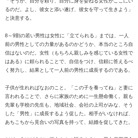
「そうか、自分を頼り、自分に身を委ねる女性がここにい
るのだ。よし、彼女と添い遂げ、彼女を守って生きよう」
と決意する。
8～9割の若い男性は女性に「立てられる」までは、一人
前の男性としての力量があるのかどうか、本当のところ自
信はないのだ。女性（もちろん親しみを感じている女性で
はある）に頼られることで、自信をつけ、信頼に答えるべ
く努力し、結果として一人前の男性に成長するのである。
子供が生れればなおのこと。「この子を養ってね」と妻に
言われることで、さらに家族のために一生懸命働く。親も
先輩も学校の先生も、地域社会、会社の上司がみな、そう
した「男性」に成長するよう促した。相手がいなければ、
あちこちから見合いの写真を持って、結婚を促してきた。