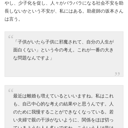
やし、少子化を促し、人々がバラバラになる社会不安を助
長しないかという不安が、私にはある。助産師の坂本さん
は言う。
「子供がいたら子供に邪魔されて、自分の人生が
面白くない」という今の考え。これが一番の大き
な問題なんですよ」
最近は離婚も増えているといいますね。私はこれ
も、自己中心的な考えの結果やと思うんです。人
のために我慢することができなくなっている。若
い夫婦で親の干渉がないように、関係をほぼ切っ
ているような人も多いですね。こういう人は学は