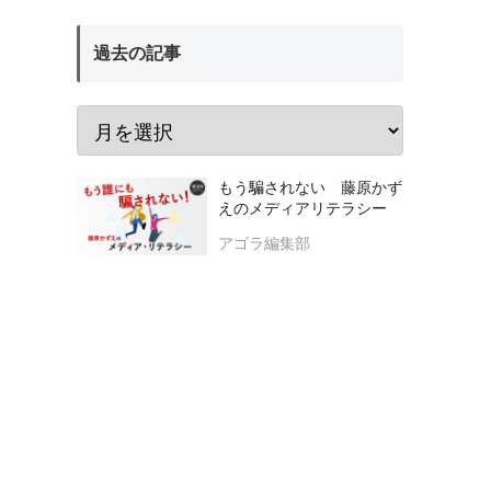
過去の記事
もう騙されない 藤原かず
えのメディアリテラシー
アゴラ編集部