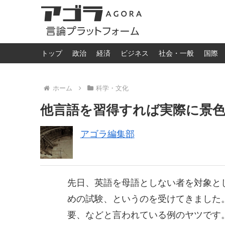
トップ
政治
経済
ビジネス
社会・一般
国際
ホーム
科学・文化
他言語を習得すれば実際に景
アゴラ編集部
先日、英語を母語としない者を対象と
めの試験、というのを受けてきました
要、などと言われている例のヤツです