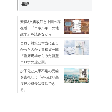
書評
安保3文書改訂と中国の存
在感：『エネルギーの地
政学』を読みながら
コロナ対策は本当に正し
かったのか：青柳貞一郎
『臨床現場からみた新型
コロナの虚と実』
少子化と人手不足の元凶
を直視せよ『やっぱり高
度経済成長は復活でき
る』