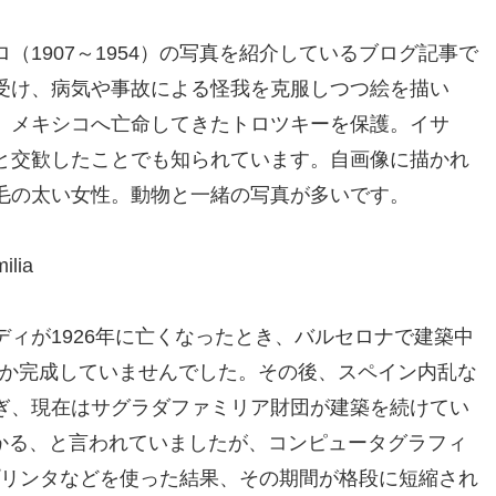
（1907～1954）の写真を紹介しているブログ記事で
受け、病気や事故による怪我を克服しつつ絵を描い
、メキシコへ亡命してきたトロツキーを保護。イサ
と交歓したことでも知られています。自画像に描かれ
毛の太い女性。動物と一緒の写真が多いです。
ilia
ィが1926年に亡くなったとき、バルセロナで建築中
しか完成していませんでした。その後、スペイン内乱な
ぎ、現在はサグラダファミリア財団が建築を続けてい
年かかる、と言われていましたが、コンピュータグラフィ
Dプリンタなどを使った結果、その期間が格段に短縮され