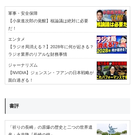
軍事・安全保障
【小泉進次郎の覚醒】核論議は絶対に必要
だ！
エンタメ
【ラジオ局消える？】2028年に何が起きる？
ラジオ業界のリアルな財務事情
ジャーナリズム
【NVIDIA】ジェンスン・フアンの日本戦略が
面白過ぎる！
書評
「祈りの長崎」の原爆の歴史と二つの世界遺
産：永井隆『長崎の鐘』