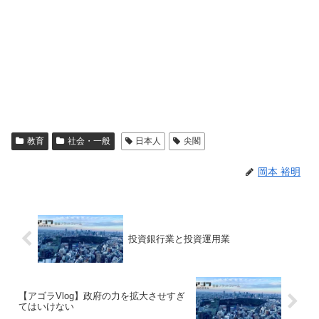
教育
社会・一般
日本人
尖閣
岡本 裕明
投資銀行業と投資運用業
【アゴラVlog】政府の力を拡大させすぎ
てはいけない