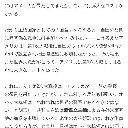
にはアメリカが果たしてきたが、これには膨大なコストが
かかる。
だから主権国家としての「国益」を考えると、自国の防衛
に無関係な戦争には参加すべきではない――こう考えたア
メリカは、第1次大戦後に自国のウィルソン大統領の呼び
かけで設立された国際連盟に参加しなかった。その結果、
また世界大戦が起こって、アメリカは第1次大戦よりはる
かに大きなコストを払った。
これにこりて第2次大戦後は、アメリカが「世界の警察」
の役割を果たしてきたが、これに対する反対も根強い。オ
バマ大統領は「われわれは世界の警察であるべきではな
い」と明言し、共和党右派は
新孤立主義
による在外米軍基
地の撤収を主張している。来年の大統領選ではこれが争点
になるだろうが、ヒラリー候補はオバマ大統領とほぼ同じ