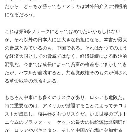
だから、どっちが勝ってもアメリカは対外的介入に消極的
になるだろう。
これは第9条フリークにとってはめでたいかもしれない
が、それ以外の日本人には大きな負担になる。本書が最大
の脅威とみているのも、中国である。それはかつてのよう
な経済大国としての脅威ではなく、経済破綻による政治的
混乱だ。今までは成長によって貧富の格差をごまかしてき
たが、バブルが崩壊すると、共産党政権そのものが倒され
る革命戦争の危険もある。
もちろん中東にも多くのリスクがあり、ロシアも危険だ。
特に重要なのは、アメリカが撤退することによってテロリ
ストが成長し、核兵器をもつリスクだ。いま世界のプルト
ニウムのブラック・マーケットの最大の供給源は北朝鮮だ
が、ロシアやパキスタン、そして中国が市場に参加する