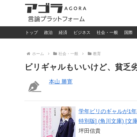
トップ
政治
経済
ビジネス
社会・一般
国際
ホーム
社会・一般
教育
ビリギャルもいいけど、貧乏劣
本山 勝寛
学年ビリのギャルが1年
特別版] (角川文庫) [文庫
坪田信貴