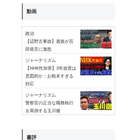
動画
政治
【辺野古事故】遺族が百
田発言に激怒
ジャーナリズム
【NHK性加害】3年放置は
意図的か：お粗末すぎる
対応
ジャーナリズム
警察官の正当な職務執行
を罵倒する玉川徹
書評