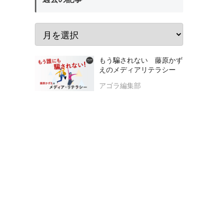
もう騙されない 藤原かず
えのメディアリテラシー
アゴラ編集部