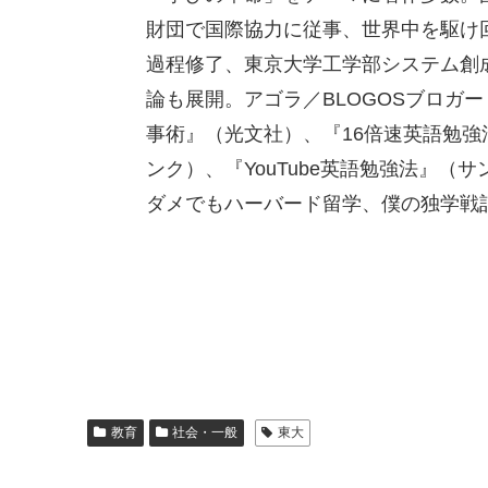
財団で国際協力に従事、世界中を駆け
過程修了、東京大学工学部システム創
論も展開。アゴラ／BLOGOSブロガー
事術』（光文社）、『16倍速英語勉
ンク）、『YouTube英語勉強法』
ダメでもハーバード留学、僕の独学
教育
社会・一般
東大