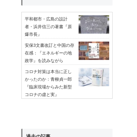
平和都市・広島の設計
者・浜井信三の著書『原
爆市長』
安保3文書改訂と中国の存
在感：『エネルギーの地
政学』を読みながら
コロナ対策は本当に正し
かったのか：青柳貞一郎
『臨床現場からみた新型
コロナの虚と実』
過去の記事