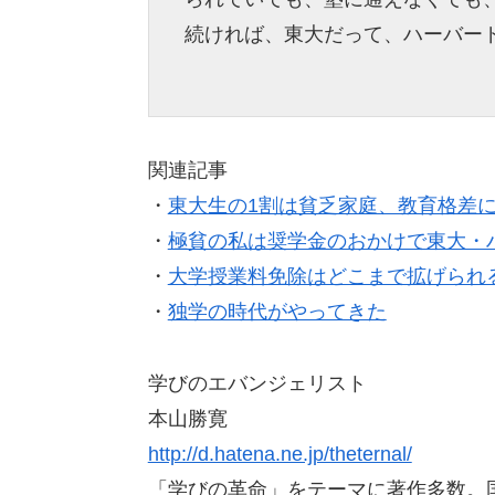
続ければ、東大だって、ハーバー
関連記事
・
東大生の1割は貧乏家庭、教育格差
・
極貧の私は奨学金のおかけで東大・
・
大学授業料免除はどこまで拡げられ
・
独学の時代がやってきた
学びのエバンジェリスト
本山勝寛
http://d.hatena.ne.jp/theternal/
「学びの革命」をテーマに著作多数。