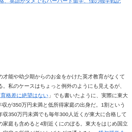
格、英語がダメでもハーバード留学、僕の独学戦記
の才能や幼少期からのお金をかけた英才教育がなくて
る。私のケースはちょっと例外のようにも見えるが、
教育格差に絶望はない
」でも書いたように、実際に東大
年収が350万円未満と低所得家庭の出身だ。1割という
収350万円未満でも毎年300人近くが東大に合格して
の家庭も含めると4割近くにのぼる。東大をはじめ国立