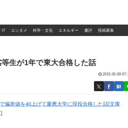
IT
エンタメ
科学・文化
エネルギー
書評
投稿募集
等生が1年で東大合格した話
2015.05.09 07:
で偏差値を40上げて慶應大学に現役合格した話[文庫
]