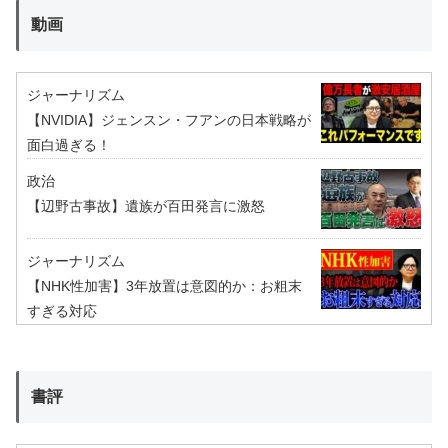
動画
ジャーナリズム
【NVIDIA】ジェンスン・フアンの日本戦略が
面白過ぎる！
政治
【辺野古事故】遺族が百田発言に激怒
ジャーナリズム
【NHK性加害】3年放置は意図的か：お粗末
すぎる対応
書評