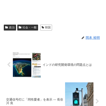
政治
社会・一般
韓国
岡本 裕明
インドの研究開発環境の問題点とは
交通信号灯に「同性愛者」を表示 --- 長谷
川 良