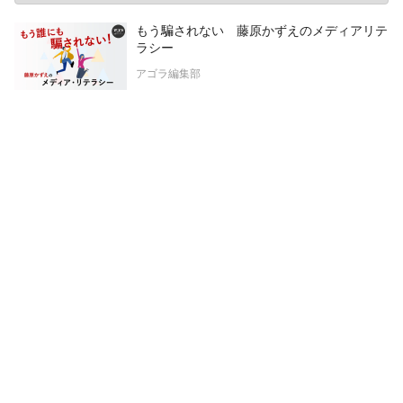
もう騙されない 藤原かずえのメディアリテ
ラシー
アゴラ編集部