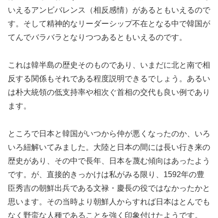
いえるアンビバレンス（相反感情）があるともいえるので
す。そして精神的なリーダーシップ不在となる中で韓国が
てんでバラバラとなりつつあるともいえるのです。
これは韓半島の歴史そのものであり、いまだに北と南で相
反する関係もそれである程度説明できるでしょう。あるい
は朴大統領の低支持率や相次ぐ首相の交代も良い例であり
ます。
ところで日本と韓国がいつから仲が悪くなったのか、いろ
いろ紐解いてみました。大陸と日本の間には長い行き来の
歴史があり、その中で長年、日本を蔑む傾向はあったよう
です。が、直接的きっかけは私がみる限り、1592年の豊
臣秀吉の朝鮮出兵である文禄・慶長の役ではなかったかと
思います。その当時より朝鮮人からすれば日本はとんでも
なく野蛮な人種であることを強く印象付けたようです。