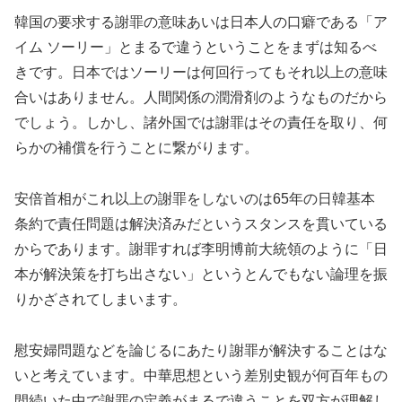
韓国の要求する謝罪の意味あいは日本人の口癖である「ア
イム ソーリー」とまるで違うということをまずは知るべ
きです。日本ではソーリーは何回行ってもそれ以上の意味
合いはありません。人間関係の潤滑剤のようなものだから
でしょう。しかし、諸外国では謝罪はその責任を取り、何
らかの補償を行うことに繋がります。
安倍首相がこれ以上の謝罪をしないのは65年の日韓基本
条約で責任問題は解決済みだというスタンスを貫いている
からであります。謝罪すれば李明博前大統領のように「日
本が解決策を打ち出さない」というとんでもない論理を振
りかざされてしまいます。
慰安婦問題などを論じるにあたり謝罪が解決することはな
いと考えています。中華思想という差別史観が何百年もの
間続いた中で謝罪の定義がまるで違うことを双方が理解し