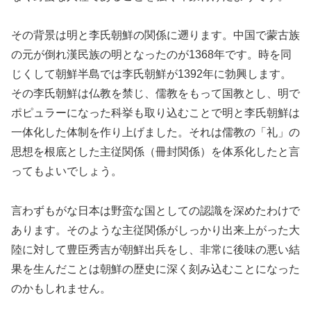
その背景は明と李氏朝鮮の関係に遡ります。中国で蒙古族
の元が倒れ漢民族の明となったのが1368年です。時を同
じくして朝鮮半島では李氏朝鮮が1392年に勃興します。
その李氏朝鮮は仏教を禁じ、儒教をもって国教とし、明で
ポピュラーになった科挙も取り込むことで明と李氏朝鮮は
一体化した体制を作り上げました。それは儒教の「礼」の
思想を根底とした主従関係（冊封関係）を体系化したと言
ってもよいでしょう。
言わずもがな日本は野蛮な国としての認識を深めたわけで
あります。そのような主従関係がしっかり出来上がった大
陸に対して豊臣秀吉が朝鮮出兵をし、非常に後味の悪い結
果を生んだことは朝鮮の歴史に深く刻み込むことになった
のかもしれません。