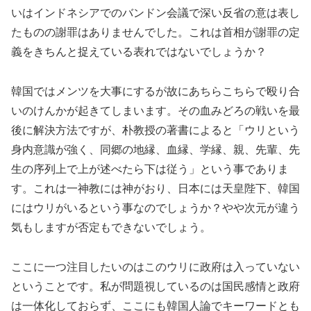
いはインドネシアでのバンドン会議で深い反省の意は表し
たものの謝罪はありませんでした。これは首相が謝罪の定
義をきちんと捉えている表れではないでしょうか？
韓国ではメンツを大事にするが故にあちらこちらで殴り合
いのけんかが起きてしまいます。その血みどろの戦いを最
後に解決方法ですが、朴教授の著書によると「ウリという
身内意識が強く、同郷の地縁、血縁、学縁、親、先輩、先
生の序列上で上が述べたら下は従う」という事でありま
す。これは一神教には神がおり、日本には天皇陛下、韓国
にはウリがいるという事なのでしょうか？やや次元が違う
気もしますが否定もできないでしょう。
ここに一つ注目したいのはこのウリに政府は入っていない
ということです。私が問題視しているのは国民感情と政府
は一体化しておらず、ここにも韓国人論でキーワードとも