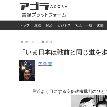
トップ
政治
経済
ビジネス
社会・一般
国際
ホーム
政治
「いま日本は戦前と同じ道を
矢澤 豊
最近よく目にする安倍政権批判のひと