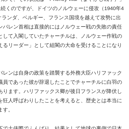
続くのですが、ドイツのノルウェーに侵攻（1940年4
がオランダ、ベルギー、フランス国境を越えて攻勢に出
ンバレン首相は直接的にはノルウェー戦の失敗の責任
として入閣していたチャーチルは、ノルウェー作戦の
えるリーダー」として組閣の大命を受けることになり
バレンは自身の政策を踏襲する外務大臣ハリファック
議員であった彼が辞退したことでチャーチルに白羽の
あります。ハリファックス卿が後日フランスが降伏し
を狂人呼ばわりしたことを考えると、歴史とは本当に
ます。
下で土俵際でふんばり、結果として地球の裏側で日本