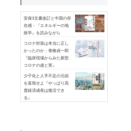
安保3文書改訂と中国の存
在感：『エネルギーの地
政学』を読みながら
コロナ対策は本当に正し
かったのか：青柳貞一郎
『臨床現場からみた新型
コロナの虚と実』
少子化と人手不足の元凶
を直視せよ『やっぱり高
度経済成長は復活でき
る』