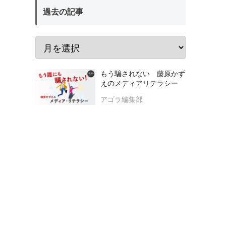
過去の記事
もう騙されない 藤原かず
えのメディアリテラシー
アゴラ編集部