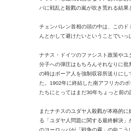
パに戦乱と殺戮の嵐が吹き荒れる結果
チェンバレン首相の頭の中は、このド
んとかして避けたいということでいっ
ナチス・ドイツのファシスト政策やユ
分子への弾圧はもちろんそれなりに批
の時はボーア人を強制収容所送りにし
た。1902年に終結した南アフリカの
たちにとってはまだ30年ちょっと前の
またナチスのユダヤ人殺戮が本格的に
る「ユダヤ人問題に関する最終解決」が
のヨーロッパが「戦争の霧」の向こう