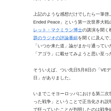
上記のような感想だけでしたら一筆啓上す
Ended Peace」という第一次世
レット・マクミラン博士
の講演を聞く
題のラジオの評論番組
を聞くに及んで
「いつか来た道」論がまかり通ってい
「アゴラ」に載せてみようと思い至っ
そういえば、つい先日5月8日の「VE
日」がありました。
いまでこそヨーロッパにおける第二次
った戦争」ということで正当化され説
で狂っていたことが判明したのは戦争