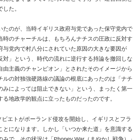
でした。
いたのが、当時イギリス政府与党であった保守党内で
当時のチャーチルは、もちろんナチスの圧政に反対す
府与党内で村八分にされていた原因の大きな要因が
反対」という、時代の流れに逆行する持論を撤回しな
自由主義のチャンピオン」とされたそのイメージから
チルの対独強硬路線の議論の根底にあったのは「ナチ
のみによっては阻止できない」という、まったく第一
する地政学的観点に立ったものだったのです。
とソビエトがポーランド侵攻を開始し、イギリスとフラ
ことになります。しかし「いつか来た道」を意識する
で、その状況は「Phoney War（まやかし戦争）」