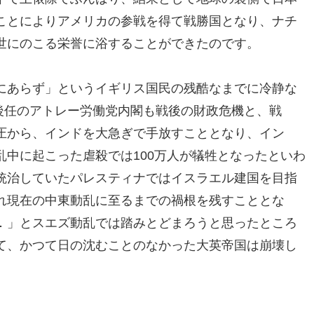
ことによりアメリカの参戦を得て戦勝国となり、ナチ
世にのこる栄誉に浴することができたのです。
にあらず」というイギリス国民の残酷なまでに冷静な
。後任のアトレー労働党内閣も戦後の財政危機と、戦
圧から、インドを大急ぎで手放すこととなり、イン
中に起こった虐殺では100万人が犠牲となったといわ
統治していたパレスティナではイスラエル建国を目指
れ現在の中東動乱に至るまでの禍根を残すこととな
．」とスエズ動乱では踏みとどまろうと思ったところ
て、かつて日の沈むことのなかった大英帝国は崩壊し