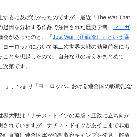
るに及ばなかったのですが、最近「The War That
界大戦の起因を分析する作品で注目された歴史学者、
マーガ
機会があったのと、「
Just War（正戦論）」という議
、ヨーロッパにおいて第二次世界大戦の勃発前夜にも
たことを想起したので、自分なりの考えをまとめて
た次第です。
デー」、つまり「ヨーロッパにおける連合国の戦勝記念
世界大戦は「ナチス・ドイツの暴虐・圧政に立ち向か
明されていますが、ナチス・ドイツがあそこまで非道
終結直前に連合国軍が強制収容キャンプを発見、解放