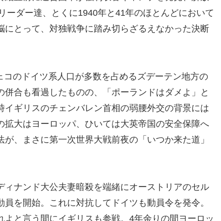
リーダー達、とくに1940年と41年のほとんどにおいて
脳にとって、対独戦争に踏み切らざるえなかった決断
。
でチェコのドイツ系人口が多数を占めるズデーテン地方の
の併合も看過したものの、「ポーランドはダメよ」と
時イギリスのチェンバレン首相の弱腰外交の背景には
の拡大はヨーロッパ、ひいては大英帝国の安全保障へ
法が、まさに第一次世界大戦前夜の「いつか来た道」
ディナンド大公夫妻暗殺を端緒にオーストリアのセル
動員を開始。これに対抗してドイツも動員令を発令。
れよと言う間にイギリスも参戦。4年余りの間ヨーロッ