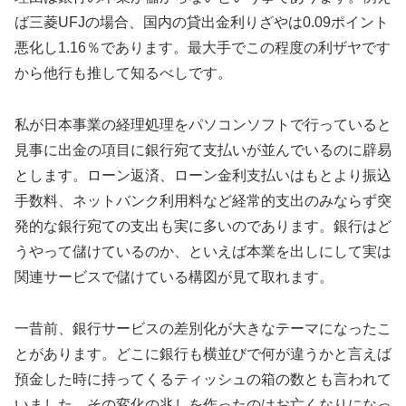
ば三菱UFJの場合、国内の貸出金利りざやは0.09ポイント
悪化し1.16％であります。最大手でこの程度の利ザヤです
から他行も推して知るべしです。
私が日本事業の経理処理をパソコンソフトで行っていると
見事に出金の項目に銀行宛て支払いが並んでいるのに辟易
とします。ローン返済、ローン金利支払いはもとより振込
手数料、ネットバンク利用料など経常的支出のみならず突
発的な銀行宛ての支出も実に多いのであります。銀行はど
うやって儲けているのか、といえば本業を出しにして実は
関連サービスで儲けている構図が見て取れます。
一昔前、銀行サービスの差別化が大きなテーマになったこ
とがあります。どこに銀行も横並びで何が違うかと言えば
預金した時に持ってくるティッシュの箱の数とも言われて
いました。その変化の兆しを作ったのはお亡くなりになっ