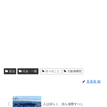
政治
社会・一般
日々のこと
大阪都構想
音喜多 駿
人は須らく、自ら省察すべし