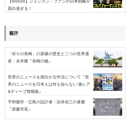
【NVIDIA】ジェンスン・フアンの日本戦略が
面白過ぎる！
書評
「祈りの長崎」の原爆の歴史と二つの世界遺
産：永井隆『長崎の鐘』
世界のニュースを面白がる作法について『世
界のニュースを日本人は何も知らない 激レア
&ディープ情報版』
平和都市・広島の設計者・浜井信三の著書
『原爆市長』