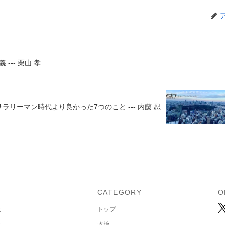
-- 栗山 孝
ラリーマン時代より良かった7つのこと --- 内藤 忍
U
CATEGORY
O
覧
トップ
覧
政治