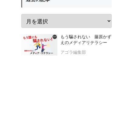
もう騙されない 藤原かず
えのメディアリテラシー
アゴラ編集部