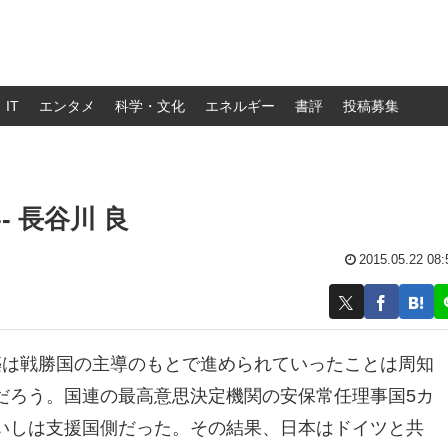
IT
エンタメ
科学・文化
エネルギー
書評
投稿募集
 長谷川 良
2015.05.22 08:
築は戦勝国の主導のもとで進められていったことは周知
だろう。国連の最高意思決定機関の安保常任理事国5カ
いしは支援国側だった。その結果、日本はドイツと共