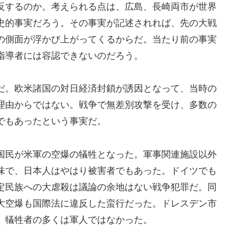
反するのか。考えられる点は、広島、長崎両市が世界
史的事実だろう。その事実が記述されれば、先の大戦
の側面が浮かび上がってくるからだ。当たり前の事実
指導者には容認できないのだろう。
だ。欧米諸国の対日経済封鎖が誘因となって、当時の
理由からではない。戦争で無差別攻撃を受け、多数の
でもあったという事実だ。
国民が米軍の空爆の犠牲となった。軍事関連施設以外
味で、日本人はやはり被害者でもあった。ドイツでも
定民族への大虐殺は議論の余地はない戦争犯罪だ。同
大空爆も国際法に違反した蛮行だった。ドレスデン市
。犠牲者の多くは軍人ではなかった。