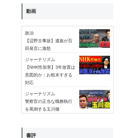
動画
政治
【辺野古事故】遺族が百
田発言に激怒
ジャーナリズム
【NHK性加害】3年放置は
意図的か：お粗末すぎる
対応
ジャーナリズム
警察官の正当な職務執行
を罵倒する玉川徹
書評