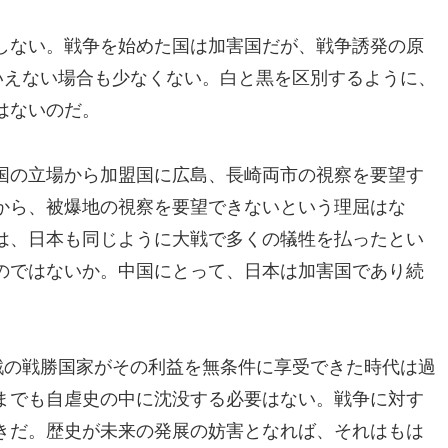
しない。戦争を始めた国は加害国だが、戦争誘発の原
いえない場合も少なくない。白と黒を区別するように、
はないのだ。
爆国の立場から加盟国に広島、長崎両市の視察を要望す
から、被爆地の視察を要望できないという理屈はな
は、日本も同じように大戦で多くの犠牲を払ったとい
のではないか。中国にとって、日本は加害国であり続
戦の戦勝国家がその利益を無条件に享受できた時代は過
までも自虐史の中に沈没する必要はない。戦争に対す
きだ。歴史が未来の発展の妨害となれば、それはもは