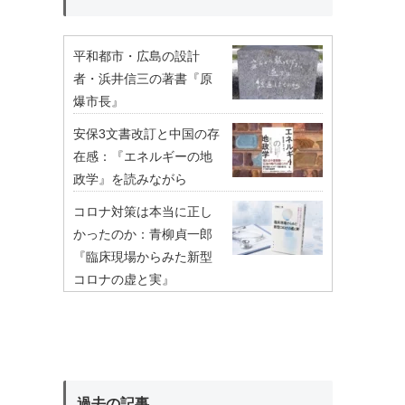
平和都市・広島の設計
者・浜井信三の著書『原
爆市長』
安保3文書改訂と中国の存
在感：『エネルギーの地
政学』を読みながら
コロナ対策は本当に正し
かったのか：青柳貞一郎
『臨床現場からみた新型
コロナの虚と実』
過去の記事