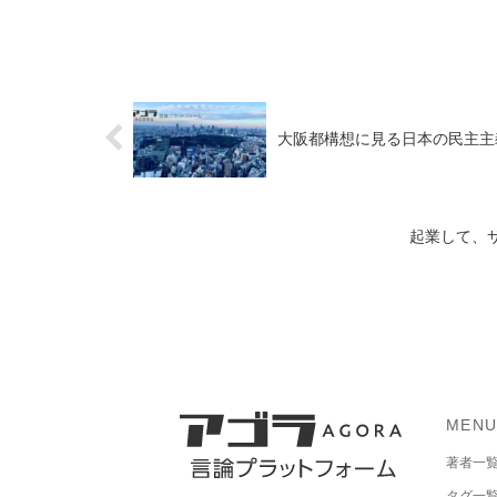
大阪都構想に見る日本の民主主義 -
起業して、サ
MEN
著者一
タグ一