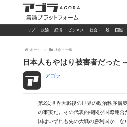
トップ
政治
経済
ビジネス
社会・一般
国際
ホーム
社会・一般
日本人もやはり被害者だった ---
アゴラ
第2次世界大戦後の世界の政治秩序構
の事実だ。その代表的機関が国際連合
国はいずれも先の大戦の勝利国か、な