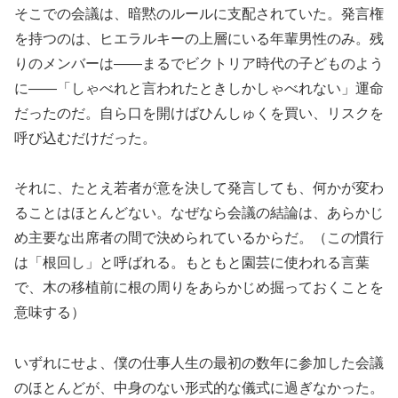
そこでの会議は、暗黙のルールに支配されていた。発言権
を持つのは、ヒエラルキーの上層にいる年輩男性のみ。残
りのメンバーは――まるでビクトリア時代の子どものよう
に――「しゃべれと言われたときしかしゃべれない」運命
だったのだ。自ら口を開けばひんしゅくを買い、リスクを
呼び込むだけだった。
それに、たとえ若者が意を決して発言しても、何かが変わ
ることはほとんどない。なぜなら会議の結論は、あらかじ
め主要な出席者の間で決められているからだ。（この慣行
は「根回し」と呼ばれる。もともと園芸に使われる言葉
で、木の移植前に根の周りをあらかじめ掘っておくことを
意味する）
いずれにせよ、僕の仕事人生の最初の数年に参加した会議
のほとんどが、中身のない形式的な儀式に過ぎなかった。