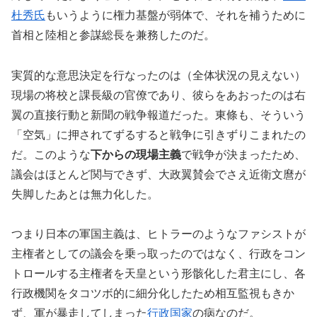
杜秀氏
もいうように権力基盤が弱体で、それを補うために
首相と陸相と参謀総長を兼務したのだ。
実質的な意思決定を行なったのは（全体状況の見えない）
現場の将校と課長級の官僚であり、彼らをあおったのは右
翼の直接行動と新聞の戦争報道だった。東條も、そういう
「空気」に押されてずるすると戦争に引きずりこまれたの
だ。このような
下からの現場主義
で戦争が決まったため、
議会はほとんど関与できず、大政翼賛会でさえ近衛文麿が
失脚したあとは無力化した。
つまり日本の軍国主義は、ヒトラーのようなファシストが
主権者としての議会を乗っ取ったのではなく、行政をコン
トロールする主権者を天皇という形骸化した君主にし、各
行政機関をタコツボ的に細分化したため相互監視もきか
ず、軍が暴走してしまった
行政国家
の病なのだ。