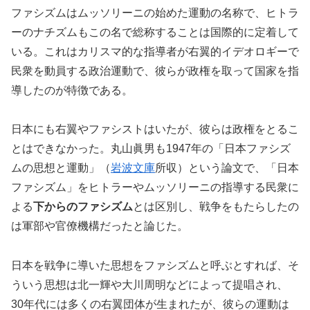
ファシズムはムッソリーニの始めた運動の名称で、ヒトラ
ーのナチズムもこの名で総称することは国際的に定着して
いる。これはカリスマ的な指導者が右翼的イデオロギーで
民衆を動員する政治運動で、彼らが政権を取って国家を指
導したのが特徴である。
日本にも右翼やファシストはいたが、彼らは政権をとるこ
とはできなかった。丸山眞男も1947年の「日本ファシズ
ムの思想と運動」（
岩波文庫
所収）という論文で、「日本
ファシズム」をヒトラーやムッソリーニの指導する民衆に
よる
下からのファシズム
とは区別し、戦争をもたらしたの
は軍部や官僚機構だったと論じた。
日本を戦争に導いた思想をファシズムと呼ぶとすれば、そ
ういう思想は北一輝や大川周明などによって提唱され、
30年代には多くの右翼団体が生まれたが、彼らの運動は