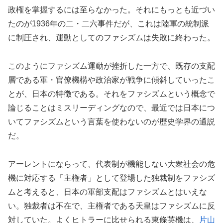
政権を掌握するには至らなかった。それにもっとも近づい
たのが1936年の二・二六事件だが、これは陸軍の統制派
に制圧され、運動としてのファシズムは失敗に終わった。
このようにファシズム運動が挫折した一方で、既存の支配
層である軍・官僚機構や政治家が戦争に傾斜していったこ
とが、日本の特徴である。それをファシズムという概念で
論じることはミスリーディングなので、最近では日本につ
いてファシズムという言葉を使わないのが歴史学界の通説
だ。
アーレントにならって、代表制が機能しない大衆社会の危
機に対応する「主権者」として登場した独裁制をファシズ
ムと考えると、日本の軍部支配はファシズムとはいえな
い。独裁者は不在で、主権者である天皇はファシズムに反
対していた。よくヒトラーに比せられる東條英機は、
片山