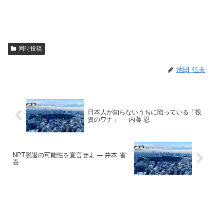
同時投稿
池田 信夫
日本人が知らないうちに陥っている「投
資のワナ」 --- 内藤 忍
NPT脱退の可能性を宣言せよ --- 井本 省
吾