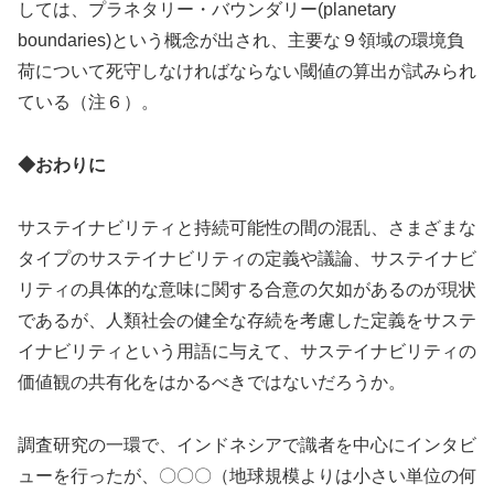
しては、プラネタリー・バウンダリー(planetary
boundaries)という概念が出され、主要な９領域の環境負
荷について死守しなければならない閾値の算出が試みられ
ている（注６）。
◆おわりに
サステイナビリティと持続可能性の間の混乱、さまざまな
タイプのサステイナビリティの定義や議論、サステイナビ
リティの具体的な意味に関する合意の欠如があるのが現状
であるが、人類社会の健全な存続を考慮した定義をサステ
イナビリティという用語に与えて、サステイナビリティの
価値観の共有化をはかるべきではないだろうか。
調査研究の一環で、インドネシアで識者を中心にインタビ
ューを行ったが、〇〇〇（地球規模よりは小さい単位の何