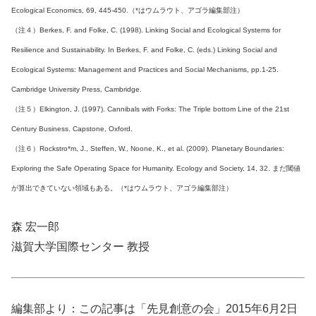
Ecological Economics, 69, 445-450.（*はウムラウト、アゴラ編集部注）
（注４）Berkes, F. and Folke, C. (1998). Linking Social and Ecological Systems for
Resilience and Sustainability. In Berkes, F. and Folke, C. (eds.) Linking Social and
Ecological Systems: Management and Practices and Social Mechanisms, pp.1-25.
Cambridge University Press, Cambridge.
（注５）Elkington, J. (1997). Cannibals with Forks: The Triple bottom Line of the 21st
Century Business. Capstone, Oxford.
（注６）Rockstro*m, J., Steffen, W., Noone, K., et al. (2009). Planetary Boundaries:
Exploring the Safe Operating Space for Humanity. Ecology and Society, 14, 32. まだ閾値
が算出できていない領域もある。（*はウムラウト、アゴラ編集部注）
森 宏一郎
滋賀大学国際センター 教授
編集部より：この記事は「先見創意の会」2015年6月2日