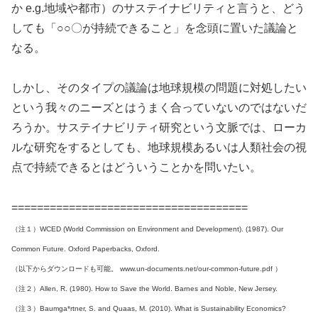
か e.g.地域や都市）のサステイナビリティと言うと、どう
しても「○○〇が持続できること」を念頭に置いた議論と
なる。
しかし、そのタイプの議論は地球規模の問題に対処したい
という我々のニーズとはうまく合っていないのではないだ
ろうか。サステイナビリティ研究という文脈では、ローカ
ルな研究をするとしても、地球規模あるいは人類社会の視
点で持続できるとはどういうことかを問いたい。
=====================================
（注１）WCED (World Commission on Environment and Development). (1987). Our
Common Future. Oxford Paperbacks, Oxford.
（以下からダウンロードも可能。 www.un-documents.net/our-common-future.pdf ）
（注２）Allen, R. (1980). How to Save the World. Barnes and Noble, New Jersey.
（注３）Baumga*rtner, S. and Quaas, M. (2010). What is Sustainability Economics?