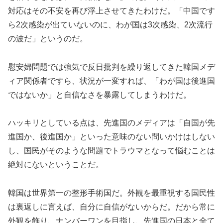
対応はその不安を再び浮上させてきたわけだ。「中国です
ら2次感染が出ていないのに、わが国は3次感染、2次流行
の波だ」というのだ。
慰安婦問題では強気で反日批判を繰り返してきた韓国メデ
ィア関係者ですら、状況が一変すれば、「わが国は後進国
ではないか」と自信なさを暴露してしまうわけだ。
ハッキリとしている点は、先進国のメディアは「自国が先
進国か、後進国か」といった意味のない問いかけはしない
し、国民がそのような問題でトラウマとなって悩むことは
絶対にないということだ。
韓国は世界第一の整形手術国だ。外観を最重視する国民性
は裏返しに言えば、自分に自信がないからだ。だから常に
外観を飾り、ナンバーワンを目指し、先進国の日本と全て