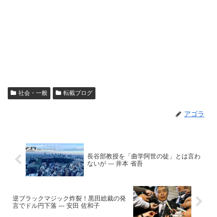
社会・一般
転載ブログ
アゴラ
長谷部教授を「曲学阿世の徒」とは言わ
ないが --- 井本 省吾
逆ブラックマジック炸裂！黒田総裁の発
言でドル円下落 --- 安田 佐和子