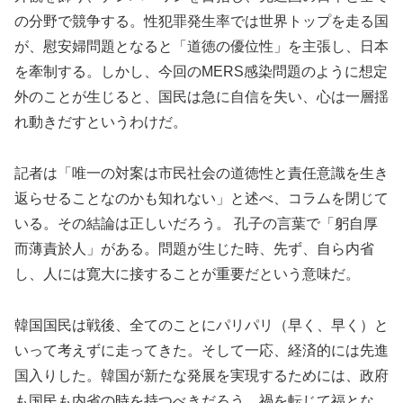
の分野で競争する。性犯罪発生率では世界トップを走る国
が、慰安婦問題となると「道徳の優位性」を主張し、日本
を牽制する。しかし、今回のMERS感染問題のように想定
外のことが生じると、国民は急に自信を失い、心は一層揺
れ動きだすというわけだ。
記者は「唯一の対案は市民社会の道徳性と責任意識を生き
返らせることなのかも知れない」と述べ、コラムを閉じて
いる。その結論は正しいだろう。 孔子の言葉で「躬自厚
而薄責於人」がある。問題が生じた時、先ず、自ら内省
し、人には寛大に接することが重要だという意味だ。
韓国国民は戦後、全てのことにパリパリ（早く、早く）と
いって考えずに走ってきた。そして一応、経済的には先進
国入りした。韓国が新たな発展を実現するためには、政府
も国民も内省の時を持つべきだろう。禍を転じて福とな