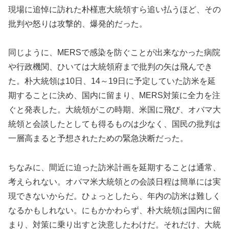
現場に追悼に訪れた朴槿恵大統領すら追い払うほど、その
批判や怒りは攻撃的、爆発的だった。
同じように、MERSで感染を防ぐことが出来なかった病院
や行政機関、ひいては大統領府まで批判の矢は飛んでき
た。朴大統領は10日、14～19日に予定していた訪米を延
期することに決め、国内に留まり、MERS対策に全力を注
ぐと発表した。大統領がこの時期、米国に飛び、オバマ大
統領と会談したとしても得るものは少なく、国民の批判は
一層高まると予想されたための緊急決断だった。
ちなみに、間近に迫った訪米計画を延期することは通常、
考えられない。オバマ米大統領との会談日程は簡単には実
現できないからだ。ひょっとしたら、年内の訪米は難しく
なるかもしれない。にもかかわらず、朴大統領は国内に留
まり、対策に乗り出すと決意したわけだ。それだけ、大統