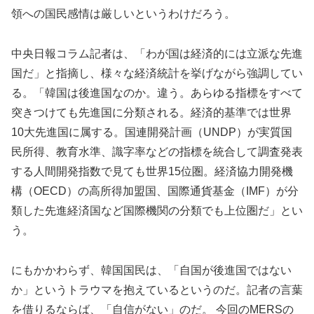
領への国民感情は厳しいというわけだろう。
中央日報コラム記者は、「わが国は経済的には立派な先進
国だ」と指摘し、様々な経済統計を挙げながら強調してい
る。「韓国は後進国なのか。違う。あらゆる指標をすべて
突きつけても先進国に分類される。経済的基準では世界
10大先進国に属する。国連開発計画（UNDP）が実質国
民所得、教育水準、識字率などの指標を統合して調査発表
する人間開発指数で見ても世界15位圏。経済協力開発機
構（OECD）の高所得加盟国、国際通貨基金（IMF）が分
類した先進経済国など国際機関の分類でも上位圏だ」とい
う。
にもかかわらず、韓国国民は、「自国が後進国ではない
か」というトラウマを抱えているというのだ。記者の言葉
を借りるならば、「自信がない」のだ。 今回のMERSの