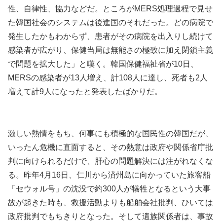
性、自律性、協力などだ。ところがMERS処理過程で見せ
た韓国社会のシステムは後進国のそれだった。どの病院で
発生したかもわからず、患者がその病院を出入りし続けて
感染者が広がり、保健当局は無能さの極致に加え閉鎖主義
で問題を拡大した」と嘆く。韓国保健福祉省が10日、
MERSの感染者が13人増え、計108人に達し、死者も2人
増えて計9人になったと発表したばかりだ。
激しい熱情をもち、何事にも積極的な国民性の韓国だが、
いったん危機に直面すると、その熱意は政府や関係省庁批
判に向けられるだけで、肝心の問題解決には注がれなくな
る。昨年4月16日、仁川から済州島に向かっていた旅客船
「セウォル号」の沈没で約300人が犠牲となるという大事
故が起きた時も、救援活動よりも船舶会社批判、ひいては
政府批判でもちきりとなった。そして遺族関係者は、事故