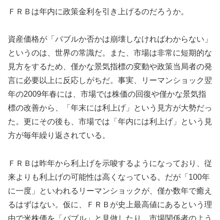
ＦＲＢは年内に政策金利を引き上げるのだろうか。
資産価格が「バブルか否かは崩壊しなければわからない」
というのは、世界の常識だ。また、市場は非常に短期的な
見方をするため、僅かな景気指標の変動や政策当局者の発
言に必要以上に反応しがちだ。事実、リーマンショック翌
年の2009年春には、市場では株価の回復や僅かな景気指
標の改善から、「年末には利上げ」という見方が大勢だっ
た。更にその後も、市場では「年内には利上げ」という見
方が毎年繰り返されている。
ＦＲＢは昨年から利上げを示唆するようになっており、従
来よりも利上げの可能性は高くなっている。だが「100年
に一度」といわれるリーマンショックが、僅か数年で癒え
るはずはない。仮に、ＦＲＢが史上最高値にあるという理
由で米株価を「バブル」と見做したり、市場関係者のよう