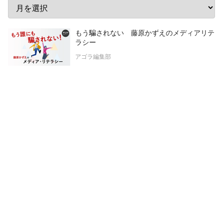
もう騙されない 藤原かずえのメディアリテ
ラシー
アゴラ編集部