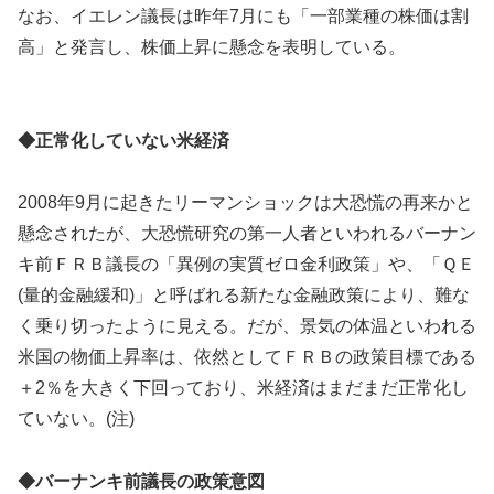
なお、イエレン議長は昨年7月にも「一部業種の株価は割
高」と発言し、株価上昇に懸念を表明している。
◆正常化していない米経済
2008年9月に起きたリーマンショックは大恐慌の再来かと
懸念されたが、大恐慌研究の第一人者といわれるバーナン
キ前ＦＲＢ議長の「異例の実質ゼロ金利政策」や、「ＱＥ
(量的金融緩和)」と呼ばれる新たな金融政策により、難な
く乗り切ったように見える。だが、景気の体温といわれる
米国の物価上昇率は、依然としてＦＲＢの政策目標である
＋2％を大きく下回っており、米経済はまだまだ正常化し
ていない。(注)
◆バーナンキ前議長の政策意図