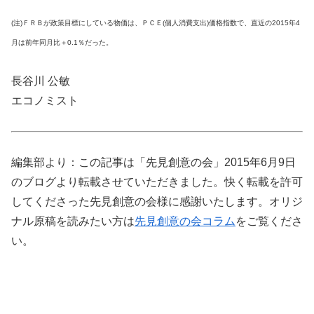
(注)ＦＲＢが政策目標にしている物価は、ＰＣＥ(個人消費支出)価格指数で、直近の2015年4
月は前年同月比＋0.1％だった。
長谷川 公敏
エコノミスト
編集部より：この記事は「先見創意の会」2015年6月9日
のブログより転載させていただきました。快く転載を許可
してくださった先見創意の会様に感謝いたします。オリジ
ナル原稿を読みたい方は
先見創意の会コラム
をご覧くださ
い。