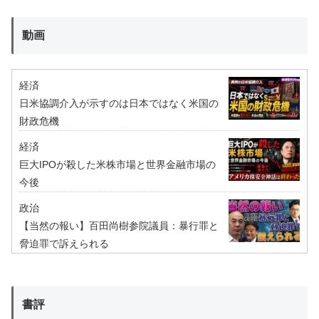
動画
経済
日米協調介入が示すのは日本ではなく米国の
財政危機
経済
巨大IPOが殺した米株市場と世界金融市場の
今後
政治
【当然の報い】百田尚樹参院議員：暴行罪と
脅迫罪で訴えられる
書評