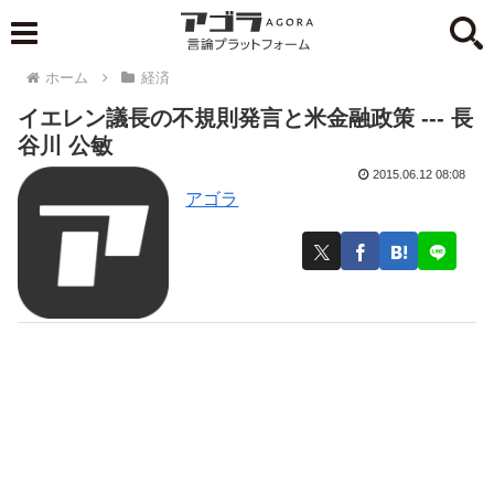
ホーム
経済
イエレン議長の不規則発言と米金融政策 --- 長
谷川 公敏
2015.06.12 08:08
アゴラ