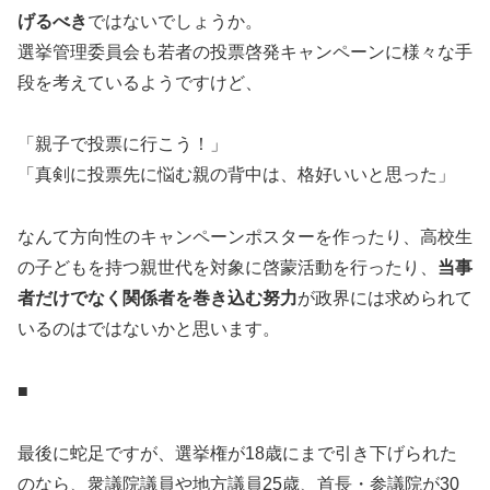
げるべき
ではないでしょうか。
選挙管理委員会も若者の投票啓発キャンペーンに様々な手
段を考えているようですけど、
「親子で投票に行こう！」
「真剣に投票先に悩む親の背中は、格好いいと思った」
なんて方向性のキャンペーンポスターを作ったり、高校生
の子どもを持つ親世代を対象に啓蒙活動を行ったり、
当事
者だけでなく関係者を巻き込む努力
が政界には求められて
いるのはではないかと思います。
■
最後に蛇足ですが、選挙権が18歳にまで引き下げられた
のなら、衆議院議員や地方議員25歳、首長・参議院が30