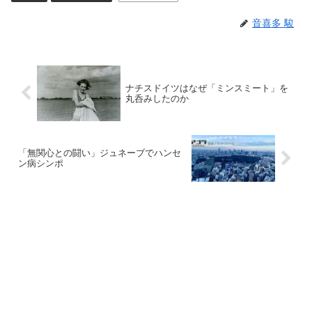
音喜多 駿
ナチスドイツはなぜ「ミンスミート」を
丸呑みしたのか
「無関心との闘い」ジュネーブでハンセ
ン病シンポ