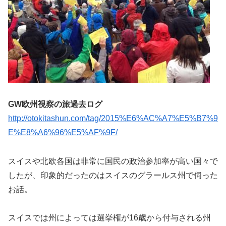
GW欧州視察の旅過去ログ
http://otokitashun.com/tag/2015%E6%AC%A7%E5%B7%9
E%E8%A6%96%E5%AF%9F/
スイスや北欧各国は非常に国民の政治参加率が高い国々で
したが、印象的だったのはスイスのグラールス州で伺った
お話。
スイスでは州によっては選挙権が16歳から付与される州