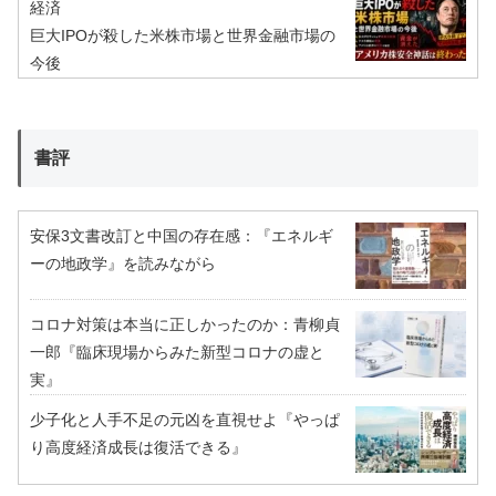
経済
巨大IPOが殺した米株市場と世界金融市場の
今後
書評
安保3文書改訂と中国の存在感：『エネルギ
ーの地政学』を読みながら
コロナ対策は本当に正しかったのか：青柳貞
一郎『臨床現場からみた新型コロナの虚と
実』
少子化と人手不足の元凶を直視せよ『やっぱ
り高度経済成長は復活できる』