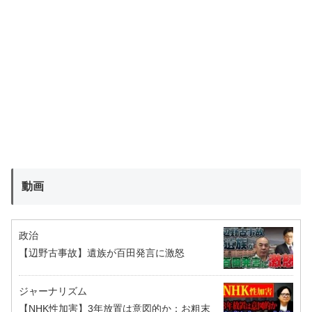
動画
政治
【辺野古事故】遺族が百田発言に激怒
ジャーナリズム
【NHK性加害】3年放置は意図的か：お粗末