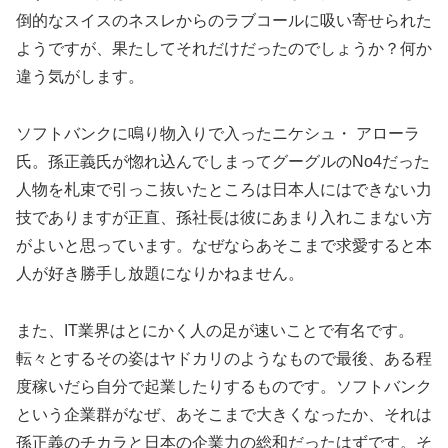
倒的なスイスのネスレからのラブコールに吸い寄せられた
ようですが、果たしてそれだけだったのでしょうか？何か
違う気がします。
ソフトバンクに鳴り物入りで入ったニケシュ・ アローラ
氏。孫正義氏が惚れ込んでしまってグーグルのNo4だった
人物を札束で引っこ抜いたところは日本人にはできない力
技でありますが正直、孫社長は彼にあまり入れこまない方
がよいと思っています。なぜならあそこまで求愛すると本
人が好き勝手し放題になりかねません。
また、IT業界はとにかく人の足が速いことで有名です。
転々とするその姿はヤドカリのようなもので最後、ある程
度稼いだら自分で起業したりするものです。ソフトバンク
という企業群がなぜ、あそこまで大きくなったか、それは
孫正義のチカラと日本の企業力の総和だったはずです。そ