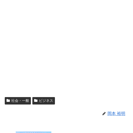
社会・一般
ビジネス
岡本 裕明