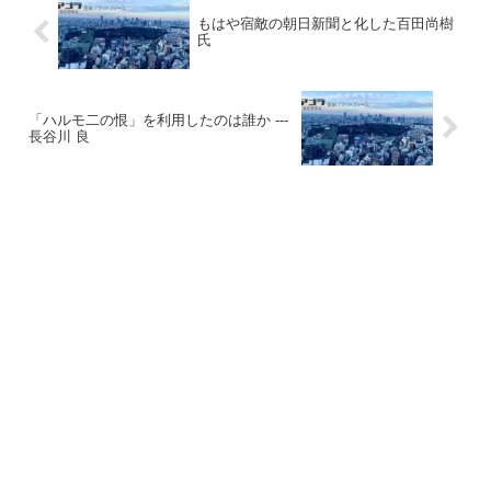
もはや宿敵の朝日新聞と化した百田尚樹
氏
「ハルモ二の恨」を利用したのは誰か ---
長谷川 良