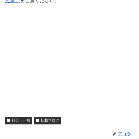
風景」
をご覧ください。
社会・一般
転載ブログ
アゴラ