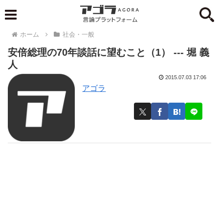
ホーム
社会・一般
安倍総理の70年談話に望むこと（1） --- 堀 義
人
2015.07.03 17:06
アゴラ