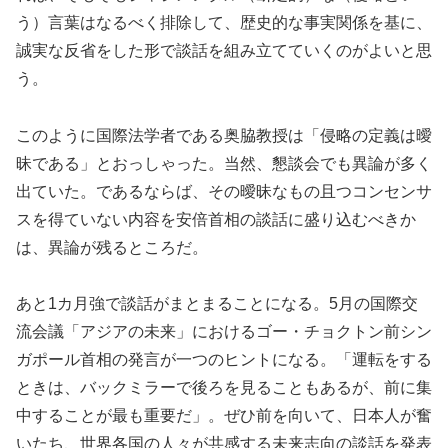
う）言葉はなるべく排除して、歴史的な事実関係を基に、
誠実な反省をした形で談話を組み立てていくのがよいと思
う。
このように国際法学者である奥脇教授は「侵略の定義は曖
昧である」とおっしゃった。当然、懇談会でも異論が多く
出ていた。であるならば、その曖昧なもの且つコンセンサ
スを得ていない内容を安倍首相の談話に盛り込むべきか
は、異論が残るところだ。
あと1カ月強で談話がまとまることになる。5月の国際交
流会議「アジアの未来」におけるゴー・チョクトン前シン
ガポール首相の発言が一つのヒントになる。「運転をする
ときは、バックミラーで後ろを見ることもあるが、前に集
中することが最も重要だ」。ぜひ前を向いて、日本人が奮
いたち、世界各国の人々が共感する未来志向の談話を発表