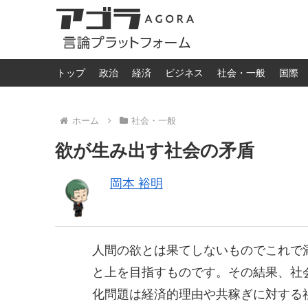
トップ
政治
経済
ビジネス
社会・一般
国際
ホーム
社会・一般
欲が生み出す社会の矛盾
岡本 裕明
人間の欲とは果てしないものでこれで
と上を目指すものです。その結果、社
化問題は経済的理由や共稼ぎに対する