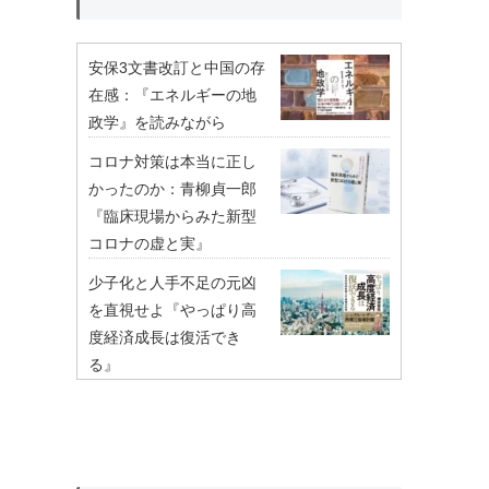
安保3文書改訂と中国の存
在感：『エネルギーの地
政学』を読みながら
コロナ対策は本当に正し
かったのか：青柳貞一郎
『臨床現場からみた新型
コロナの虚と実』
少子化と人手不足の元凶
を直視せよ『やっぱり高
度経済成長は復活でき
る』