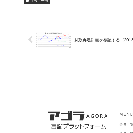
社会・一般
財政再建計画を検証する（201
MEN
著者一