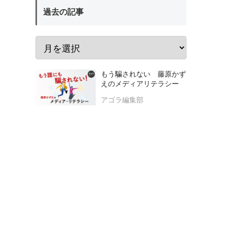
過去の記事
もう騙されない 藤原かず
えのメディアリテラシー
アゴラ編集部