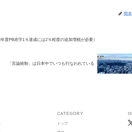
岡本
8年度PB赤字1％達成には2％程度の追加増税が必要）
「言論統制」は日本中でいつも行なわれている
U
CATEGORY
O
覧
トップ