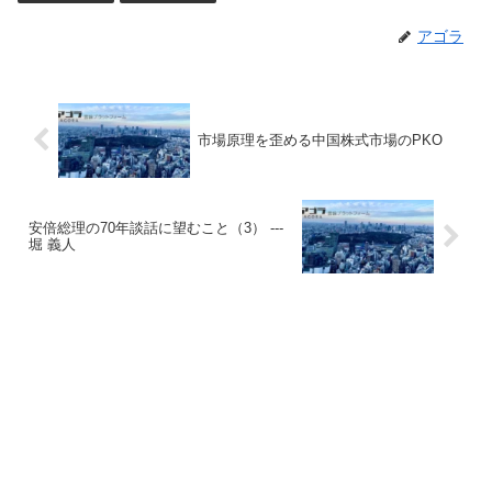
アゴラ
市場原理を歪める中国株式市場のPKO
安倍総理の70年談話に望むこと（3） ---
堀 義人