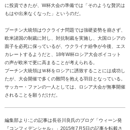
に投資できたが、W杯大会の準備では「そのような贅沢は
もはや出来なくなった」というのだ。
プーチン大統領はウクライナ問題では強硬姿勢を崩さず、
欧米諸国の制裁に対し、対抗制裁を実施し、大国ロシアの
面子を必死に保っているが、ウクライナ紛争が今後、エス
カレートするようだと、18年W杯ロシア大会ボイコット
の声が欧米で更に高まることが考えられる。
プーチン大統領はＷ杯をロシアに誘致することには成功し
たが、大会開催で多くの難問を抱える羽目となっている。
サッカー・ファンの一人としては、ロシア大会が無事開催
されることを願うだけだ。
編集部より:この記事は長谷川良氏のブログ「ウィーン発
『コンフィデンシャル』」2015年7月5日の記事を転載さ