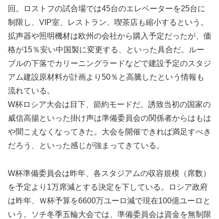
回。ロストフの試合場では45台のエレベーターを25台に
制限し、VIP室、レストラン、喫茶店も縮小するという。
拡声器や照明機材は欧州の会社から購入予定だったが、価
格が15％安い中国製に変更する、といった具合だ。ルー
ブルの下落でカリーニングラードなどで建設予定のスタジ
アム建設原材料が計画より50％と高騰したという情報も
流れている。
W杯ロシア大会は目下、節約モードだ。誘致当初の国家の
威信高揚といった掛け声は準備委員会の関係者からはもは
や聞こえなくなってきた。大会を開催できれば満足すべき
だろう、といった感じが強まってきている。
W杯準備委員会は昨年、各スタジアムの収容規模（席数）
を予定より1万席減とする決定を下している。ロシア政府
は昨年、Ｗ杯予算を6600万ユーロ減で現在100億ユーロと
いう。ソチ冬季五輪大会では、準備委員会は資金を無制限