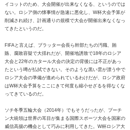
イコットのため、大会開催が出来なくなる、というのでは
ない。ロシア側の懐事情が急速に悪化し、W杯大会予算が
削減され続け、計画通りの規模で大会が開催出来なくなっ
てきたというのだ。
FIFAと言えば、ブラッター会長ら幹部たちの汚職、賄
賂、腐敗容疑で大揺れだが、開催地誘致で18年のロシア
大会と22年のカタール大会の決定の背後には不正があっ
たという噂が払拭できない。そのような黒い雲が漂う中で
ロシア大会の準備が進められているわけだが、ロシア政府
はW杯大会予算をここにきて何度も縮小せざるを得なくな
ってきているのだ。
ソチ冬季五輪大会（2014年）でもそうだったが、プーチ
ン大統領は世界の耳目が集まる国際スポーツ大会を国家の
威信高揚の機会として巧みに利用してきた。W杯ロシア大