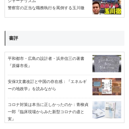
ジャーナリズム
警察官の正当な職務執行を罵倒する玉川徹
書評
平和都市・広島の設計者・浜井信三の著書
『原爆市長』
安保3文書改訂と中国の存在感：『エネルギ
ーの地政学』を読みながら
コロナ対策は本当に正しかったのか：青柳貞
一郎『臨床現場からみた新型コロナの虚と
実』