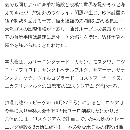
会でも同じように豪華な施設と規模で世界を驚かそうと考
えてきたが、想定外のウクライナ問題が生じ、欧米諸国の
経済制裁を受ける一方、輸出総額の約7割を占める原油・
天然ガスの国際価格が下落し、通貨ルーブルの急落でロシ
アの台所事情は急速に悪化。その煽りを受け、W杯予算が
縮小を強いられてきたわけだ。
本大会は、カリーニングラード、カザン、モスクワ、ニジ
ニ・ノブゴロド、サンクトぺテルブルク、サマーラ、サラ
ンスク、ソチ、ヴォルゴグラード、ロストフ・ナ・ドヌ、
エカテリンブルクの11都市の12スタジアムで行われる。
独週刊誌シュピーゲル（6月27日号）によると、ロシアは
今年に入りW杯大会予算を5憶ユーロ削減したばかりだ。
具体的には、11スタジアムで計画していた4カ所のトレー
ニング施設を3カ所に縮小し、不必要なホテルの建設は撤