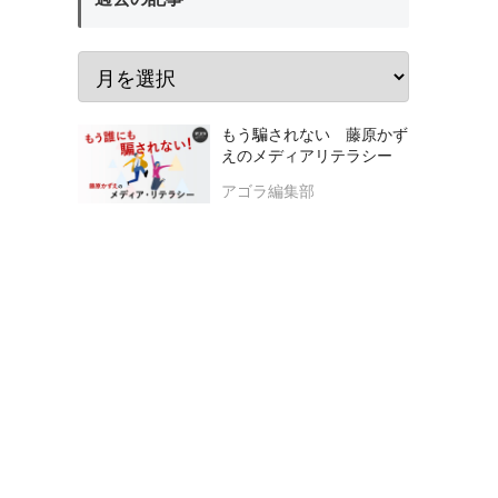
もう騙されない 藤原かず
えのメディアリテラシー
アゴラ編集部