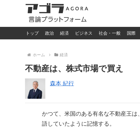
トップ
政治
経済
ビジネス
社会・一般
国際
ホーム
経済
不動産は、株式市場で買え
森本 紀行
かつて、米国のある有名な不動産王は
語していたように記憶する。