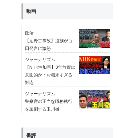
動画
政治
【辺野古事故】遺族が百
田発言に激怒
ジャーナリズム
【NHK性加害】3年放置は
意図的か：お粗末すぎる
対応
ジャーナリズム
警察官の正当な職務執行
を罵倒する玉川徹
書評