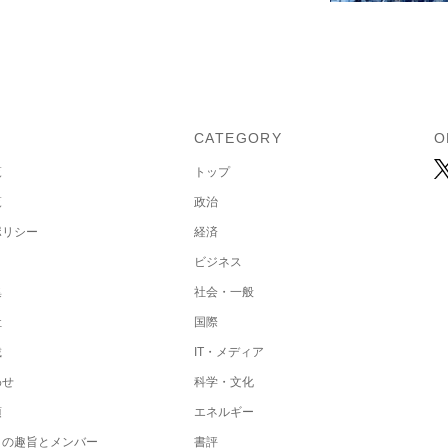
U
CATEGORY
O
覧
トップ
覧
政治
ポリシー
経済
ビジネス
集
社会・一般
社
国際
載
IT・メディア
わせ
科学・文化
項
エネルギー
トの趣旨とメンバー
書評