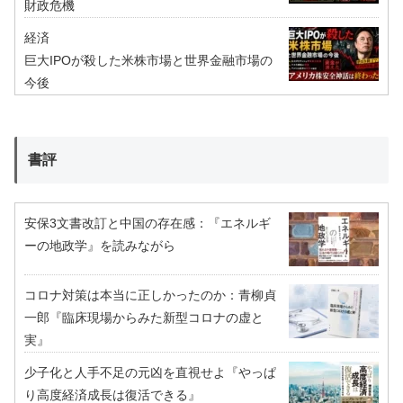
財政危機
経済
巨大IPOが殺した米株市場と世界金融市場の
今後
書評
安保3文書改訂と中国の存在感：『エネルギ
ーの地政学』を読みながら
コロナ対策は本当に正しかったのか：青柳貞
一郎『臨床現場からみた新型コロナの虚と
実』
少子化と人手不足の元凶を直視せよ『やっぱ
り高度経済成長は復活できる』