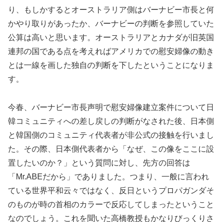
り、もしかするとオーストラリア側はバーナビー市長と何
かやり取りがあったか、バーナビーの判断を参照していた
公算は高いと思います。オーストラリアとカナダが旧英国
連邦の国である点を考えればアメリカでの慰安婦像の動き
とは一線を画した独自の判断を下したということになりま
す。
今春、バーナビー市長声明で慰安婦像建立案件について日
韓コミュニティへの差し戻しの判断がなされた後、日本側
と韓国側のコミュニティ代表者が非公式の接触を行いまし
た。その際、日本側代表者から「なぜ、この像をここに設
置したいのか？」という質問に対し、先方の回答は
「Mr.ABEだから」でありました。つまり、一般に言われ
ている世界平和云々ではなく、反日というプロパガンダそ
のものが時の首相のカラーで反応してしまったということ
なのでしょう。これを聞いた高橋教授もかなりびっくりさ