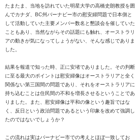
たまたま、当地を訪れていた明星大学の高橋史朗教授を囲
んでカナダ、BC州バーナビー市の慰安婦問題で日本側と
して活動していた主要メンバー数名と懇談会を催していた
こともあり、当然ながらその話題にも触れ、オーストラリ
アの動きが気になってしょうがない、そんな感じでありま
した。
結果を報道で知った時、正に安堵でありました。その判断
に至る最大のポイントは慰安婦像はオーストラリアと全く
関係ない第三国間の問題であり、それをオーストラリアに
持ち込むことは住民間の不和を増長させるということであ
りました。また、慰安婦像は平和の像という趣旨ではな
く、反日という政治問題であるという印象を改めて強調し
たのではないでしょうか？
この流れは実はバーナビー市での考えとほぼ一致してお