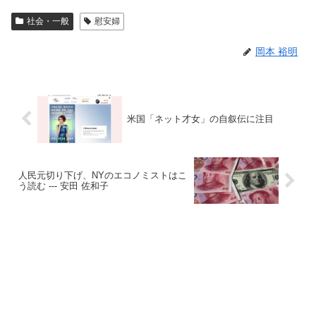
社会・一般
慰安婦
岡本 裕明
米国「ネット才女」の自叙伝に注目
人民元切り下げ、NYのエコノミストはこ
う読む --- 安田 佐和子