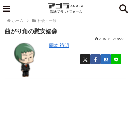
ホーム
社会・一般
曲がり角の慰安婦像
2015.08.12 09:22
岡本 裕明