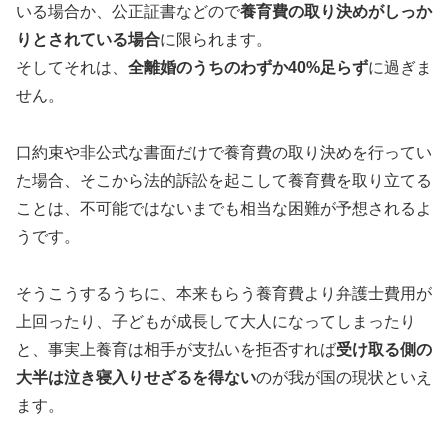
いる場合か、公正証書などので
養育費の取り決めがしっか
りとされている場合
に限られます。
そしてそれは、
全離婚のうちのわずか40%足らず
に過ぎま
せん。
口約束や非公式な書面だけで養育費の取り決めを行ってい
た場合、そこから法的訴訟を起こして養育費を取り立てる
ことは、不可能ではないまでも相当な困難が予想されるよ
うです。
そうこうするうちに、本来もらう養育費より弁護士費用が
上回ったり、子どもが成長して大人になってしまったり
と、事実上養育は相手が支払いを拒否すれば
受け取る側の
大半は泣き寝入りせざるを得ない
のが我が国の現状といえ
ます。