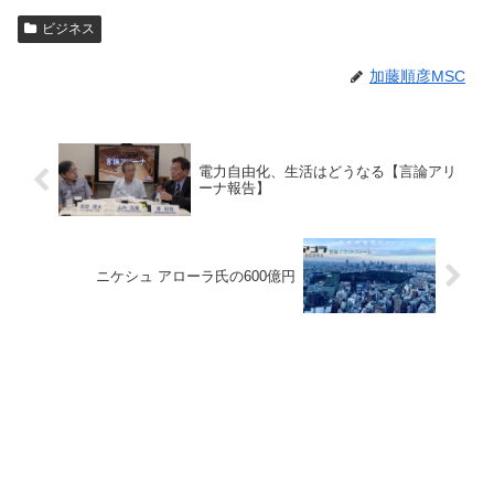
ビジネス
加藤順彦MSC
電力自由化、生活はどうなる【言論アリ
ーナ報告】
ニケシュ アローラ氏の600億円