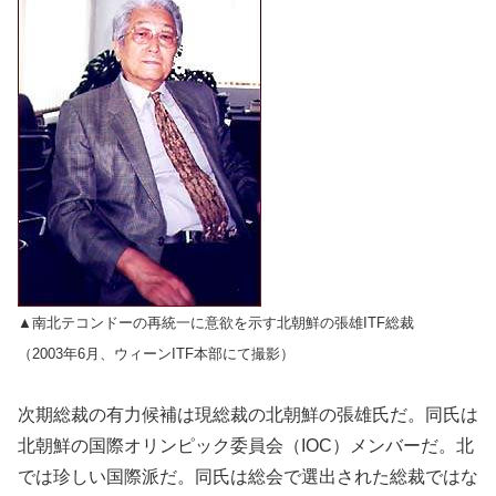
▲南北テコンドーの再統一に意欲を示す北朝鮮の張雄ITF総裁
（2003年6月、ウィーンITF本部にて撮影）
次期総裁の有力候補は現総裁の北朝鮮の張雄氏だ。同氏は
北朝鮮の国際オリンピック委員会（IOC）メンバーだ。北
では珍しい国際派だ。同氏は総会で選出された総裁ではな