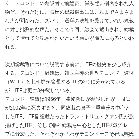
く、テコンドーの創設者で前総裁、崔泓熙に指名された人
物だ。それだけに、張氏の総裁選出にはこれまでさまざま
な声が聞かれた。ズバリ、選挙の洗礼を受けていない総裁
に対し批判的な声だ。そこで今回、総会で選出され、総裁
として晴れて公認されたいという願いが張氏にあるといわ
れる。
次期総裁選について説明する前に、ITFの歴史を少し紹介
する。テコンドー組織は、韓国主導の世界テコンドー連盟
（WTF）と北朝鮮が管理するITFの2つに分かれている
が、ITFは更に3分裂している。
テコンドー連盟は1966年、崔泓熙氏が創設したが、同氏
が2002年に死去すると、同総裁の息子・重華氏を中心と
したITF、ITF副総裁だったトラン・トリュ・クァン氏が旗
揚げしたITF、そして張雄総裁を中心としたITFの3グルー
プに分裂した。それぞれが「わがテコンドーこそ崔泓熙氏