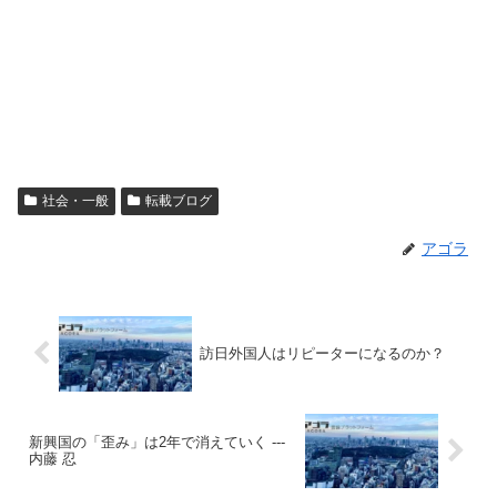
社会・一般
転載ブログ
アゴラ
訪日外国人はリピーターになるのか？
新興国の「歪み」は2年で消えていく ---
内藤 忍