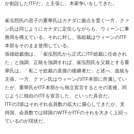
が創設したITFだ」と主張し、本家争いをしてきた。
崔泓熙氏の息子の重華氏はカナダに拠点を置く一方、クァ
ン氏は同じようにカナダに定住しながらも、ウィーンに事
務局を構えている。それに対し、張総裁はウィーンのITF
本部をそのまま使用している。
張雄総裁側は、「崔泓熙氏から正式にITF総裁に任命され
た」と強調、正統を強調すれば、崔泓熙氏を父親とする重
華氏は、「私こそ総裁の直接の後継者だ」と述べ、血統を
主張。一方、クァン氏はウィーンのITF本部に所属してい
たが、重華氏がITF本部から独立宣言するとその直後、同
じように独自のITFを宣言した、といった具合だ。
ITFの3派はそれぞれ会員数の拡大に腐心してきたが、支
持国、会員数では韓国のWTFがITFのそれを大きく上回っ
ているのが現状だ。