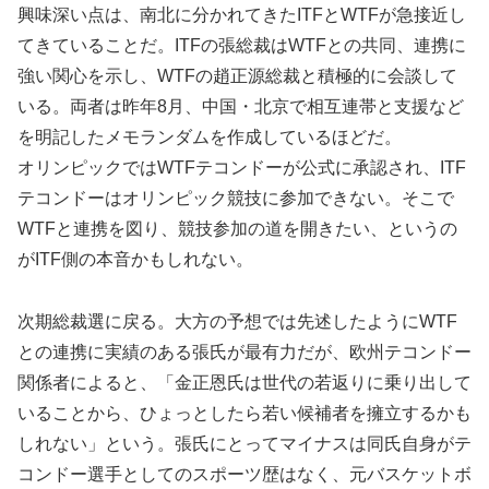
興味深い点は、南北に分かれてきたITFとWTFが急接近し
てきていることだ。ITFの張総裁はWTFとの共同、連携に
強い関心を示し、WTFの趙正源総裁と積極的に会談して
いる。両者は昨年8月、中国・北京で相互連帯と支援など
を明記したメモランダムを作成しているほどだ。
オリンピックではWTFテコンドーが公式に承認され、ITF
テコンドーはオリンピック競技に参加できない。そこで
WTFと連携を図り、競技参加の道を開きたい、というの
がITF側の本音かもしれない。
次期総裁選に戻る。大方の予想では先述したようにWTF
との連携に実績のある張氏が最有力だが、欧州テコンドー
関係者によると、「金正恩氏は世代の若返りに乗り出して
いることから、ひょっとしたら若い候補者を擁立するかも
しれない」という。張氏にとってマイナスは同氏自身がテ
コンドー選手としてのスポーツ歴はなく、元バスケットボ