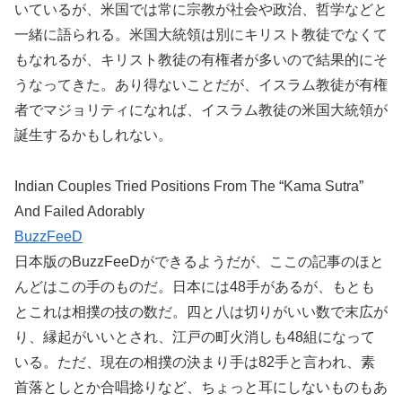
いているが、米国では常に宗教が社会や政治、哲学などと
一緒に語られる。米国大統領は別にキリスト教徒でなくて
もなれるが、キリスト教徒の有権者が多いので結果的にそ
うなってきた。あり得ないことだが、イスラム教徒が有権
者でマジョリティになれば、イスラム教徒の米国大統領が
誕生するかもしれない。
Indian Couples Tried Positions From The “Kama Sutra”
And Failed Adorably
BuzzFeeD
日本版のBuzzFeeDができるようだが、ここの記事のほと
んどはこの手のものだ。日本には48手があるが、もとも
とこれは相撲の技の数だ。四と八は切りがいい数で末広が
り、縁起がいいとされ、江戸の町火消しも48組になって
いる。ただ、現在の相撲の決まり手は82手と言われ、素
首落としとか合唱捻りなど、ちょっと耳にしないものもあ