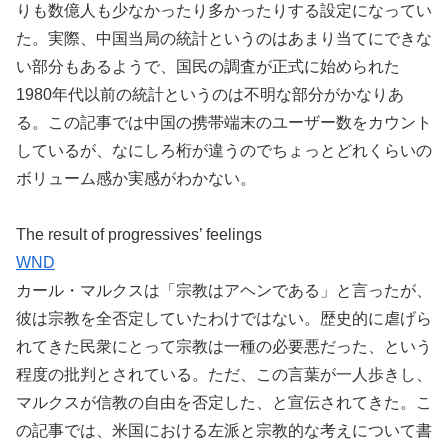
りも数億人も少なかったり多かったりする設定になってい
た。実際、中国当局の統計というのはあまり当てにできな
い部分もあるようで、国民の調査が正式に始められた
1980年代以前の統計というのは不明な部分がかなりあ
る。この記事では中国の携帯端末のユーザー数をカウント
しているが、なにしろ桁が違うのでちょっとどれくらいの
ボリューム感か実感がわかない。
The result of progressives’ feelings
WND
カール・マルクスは「宗教はアヘンである」と言ったが、
彼は宗教を全否定していたわけではない。歴史的に虐げら
れてきた民衆にとって宗教は一種の必要悪だった、という
程度の批判とされている。ただ、この言葉が一人歩きし、
マルクスが信教の自由を否定した、と宣伝されてきた。こ
の記事では、米国における左派と宗教的な考えについて書