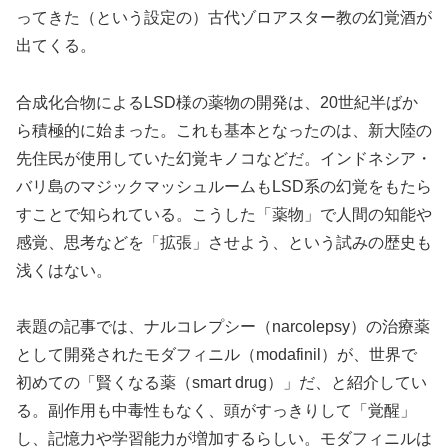
ってきた（という設定の）古代ゾロアスター教の幻覚酒が
出てくる。
合成化合物によるLSD様の薬物の開発は、20世紀半ばか
ら積極的に始まった。これも基本となったのは、新大陸の
先住民が使用していた幻覚キノコなどだ。インドネシア・
バリ島のマジックマッシュルームもLSD系の幻覚をもたら
すことで知られている。こうした「薬物」で人間の知能や
感覚、思考などを「拡張」させよう、という試みの歴史も
浅くはない。
表題の記事では、ナルコレプシー（narcolepsy）の治療薬
として開発されたモダフィニル（modafinil）が、世界で
初めての「賢くなる薬（smart drug）」だ、と紹介してい
る。副作用も中毒性もなく、頭がすっきりして「覚醒」
し、記憶力や学習能力が増加するらしい。モダフィニルは