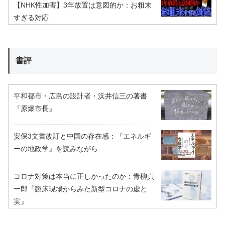
【NHK性加害】3年放置は意図的か：お粗末
すぎる対応
書評
平和都市・広島の設計者・浜井信三の著書
『原爆市長』
安保3文書改訂と中国の存在感：『エネルギ
ーの地政学』を読みながら
コロナ対策は本当に正しかったのか：青柳貞
一郎『臨床現場からみた新型コロナの虚と
実』