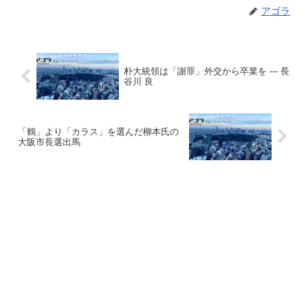
アゴラ
朴大統領は「謝罪」外交から卒業を --- 長
谷川 良
「鶴」より「カラス」を選んだ柳本氏の
大阪市長選出馬