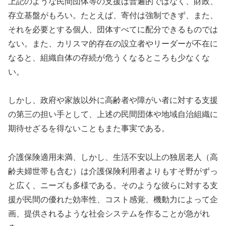
上記のような民間団体等の支援は普遍的ではなく、財政、
存立基盤がもろい。たとえば、寄付は強制できず、また、
それを必要とする個人、団体すべてに配分できるものでは
ない。また、カリスマ的存在の設立者やリーダーが不在に
なると、組織自体の存続が危うくなるところも少なくな
い。
しかし、政府や家族以外に高齢者や障がい者に対する支援
の第三の担い手として、上述の民間団体や地域自治組織に
期待せざるを得ないこともまた事実である。
介護保険適用未満、しかし、生活不安以上の独居老人（高
齢夫婦世帯も含む）は介護保険利用者よりもすそ野がずっ
と広く、ニーズも多様である。そのような彼らに対する支
援が民間の優れた効率性、コスト感覚、機動力によって企
画、提供されるような社会システムを作ることが急がれ