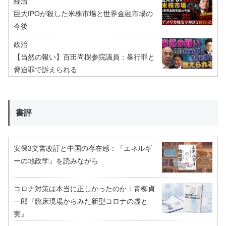
経済
巨大IPOが殺した米株市場と世界金融市場の
今後
政治
【当然の報い】百田尚樹参院議員：暴行罪と
脅迫罪で訴えられる
書評
安保3文書改訂と中国の存在感：『エネルギ
ーの地政学』を読みながら
コロナ対策は本当に正しかったのか：青柳貞
一郎『臨床現場からみた新型コロナの虚と
実』