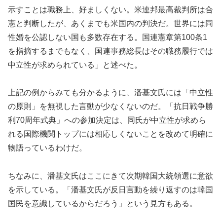
示すことは職務上、好ましくない。米連邦最高裁判所は合
憲と判断したが、あくまでも米国内の判決だ。世界には同
性婚を公認しない国も多数存在する。国連憲章第100条1
を指摘するまでもなく、国連事務総長はその職務履行では
中立性が求められている」と述べた。
上記の例からみても分かるように、潘基文氏には「中立性
の原則」を無視した言動が少なくないのだ。「抗日戦争勝
利70周年式典」への参加決定は、同氏が中立性が求めら
れる国際機関トップには相応しくないことを改めて明確に
物語っているわけだ。
ちなみに、潘基文氏はここにきて次期韓国大統領選に意欲
を示している。「潘基文氏が反日言動を繰り返すのは韓国
国民を意識しているからだろう」という見方もある。