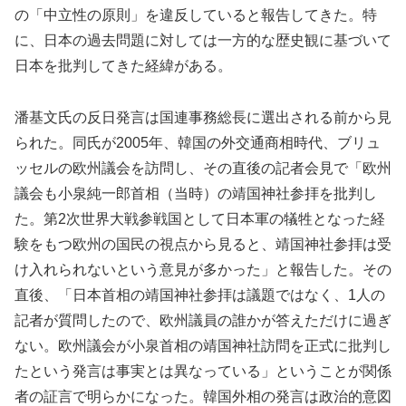
の「中立性の原則」を違反していると報告してきた。特
に、日本の過去問題に対しては一方的な歴史観に基づいて
日本を批判してきた経緯がある。
潘基文氏の反日発言は国連事務総長に選出される前から見
られた。同氏が2005年、韓国の外交通商相時代、ブリュ
ッセルの欧州議会を訪問し、その直後の記者会見で「欧州
議会も小泉純一郎首相（当時）の靖国神社参拝を批判し
た。第2次世界大戦参戦国として日本軍の犠牲となった経
験をもつ欧州の国民の視点から見ると、靖国神社参拝は受
け入れられないという意見が多かった」と報告した。その
直後、「日本首相の靖国神社参拝は議題ではなく、1人の
記者が質問したので、欧州議員の誰かが答えただけに過ぎ
ない。欧州議会が小泉首相の靖国神社訪問を正式に批判し
たという発言は事実とは異なっている」ということが関係
者の証言で明らかになった。韓国外相の発言は政治的意図