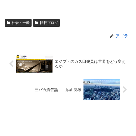
社会・一般
転載ブログ
アゴラ
エジプトのガス田発見は世界をどう変え
るか
三バカ責任論 --- 山城 良雄