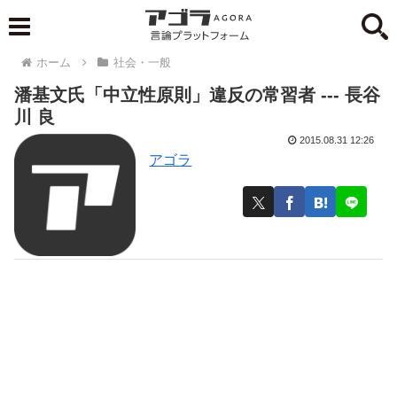
ホーム
社会・一般
潘基文氏「中立性原則」違反の常習者 --- 長谷
川 良
2015.08.31 12:26
アゴラ