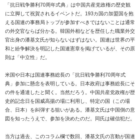
「抗日戦争勝利70周年式典」は中国共産党政権の歴史観
に立脚して祝賀されるイベントだ。193カ国の加盟国を抱
える国連の事務局トップが参加すべきではないことは通常
の外交官ならば分かる。韓国外相などを歴任した職業外交
官出身の潘基文氏が知らないはずはない。国連は世界の平
和と紛争解決を明記した国連憲章を掲げているが、その原
則は「中立性」だ。
米国や日本は国連事務総長の「抗日戦争勝利70周年式
典」参加に懸念を表明している。日本政府は事務総長にそ
の件を通達したと聞く。当然だろう。中国共産党政権が歴
史的記念日を国威高揚の場に利用し、特定の国（この場
合、日本）を糾弾する狙いがある。潘基文氏は中国側の意
図を知ったうえで、参加を決めたのだ。同氏は確信犯だ。
当方は過去、このコラム欄で数回、潘基文氏の言動が国連