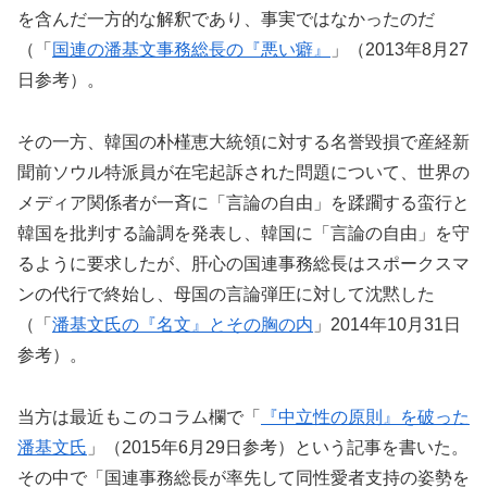
を含んだ一方的な解釈であり、事実ではなかったのだ
（「
国連の潘基文事務総長の『悪い癖』
」（2013年8月27
日参考）。
その一方、韓国の朴槿恵大統領に対する名誉毀損で産経新
聞前ソウル特派員が在宅起訴された問題について、世界の
メディア関係者が一斉に「言論の自由」を蹂躙する蛮行と
韓国を批判する論調を発表し、韓国に「言論の自由」を守
るように要求したが、肝心の国連事務総長はスポークスマ
ンの代行で終始し、母国の言論弾圧に対して沈黙した
（「
潘基文氏の『名文』とその胸の内
」2014年10月31日
参考）。
当方は最近もこのコラム欄で「
『中立性の原則』を破った
潘基文氏
」（2015年6月29日参考）という記事を書いた。
その中で「国連事務総長が率先して同性愛者支持の姿勢を