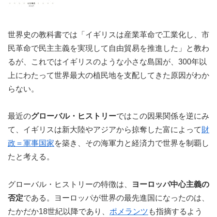
世界史の教科書では「イギリスは産業革命で工業化し、市
民革命で民主主義を実現して自由貿易を推進した」と教わ
るが、これではイギリスのような小さな島国が、300年以
上にわたって世界最大の植民地を支配してきた原因がわか
らない。
最近の
グローバル・ヒストリー
ではこの因果関係を逆にみ
て、イギリスは新大陸やアジアから掠奪した富によって
財
政＝軍事国家
を築き、その海軍力と経済力で世界を制覇し
たと考える。
グローバル・ヒストリーの特徴は、
ヨーロッパ中心主義の
否定
である。ヨーロッパが世界の最先進国になったのは、
たかだか18世紀以降であり、
ポメランツ
も指摘するよう