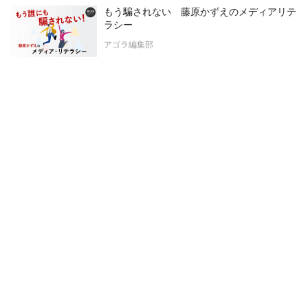
もう騙されない 藤原かずえのメディアリテ
ラシー
アゴラ編集部