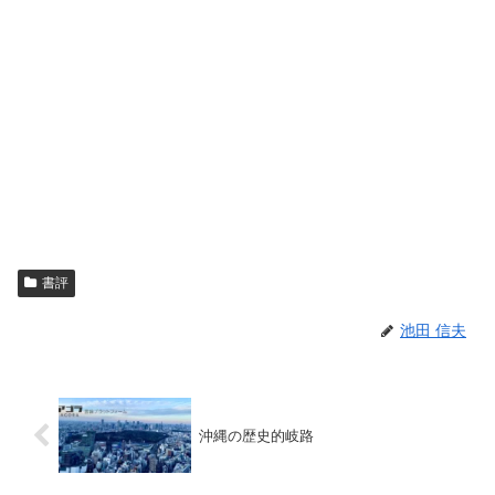
書評
池田 信夫
沖縄の歴史的岐路