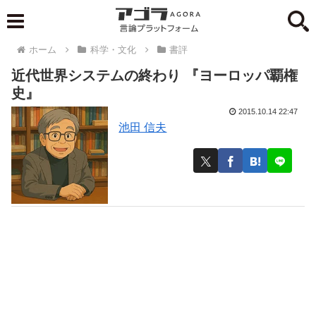
ホーム
科学・文化
書評
近代世界システムの終わり 『ヨーロッパ覇権
史』
2015.10.14 22:47
池田 信夫