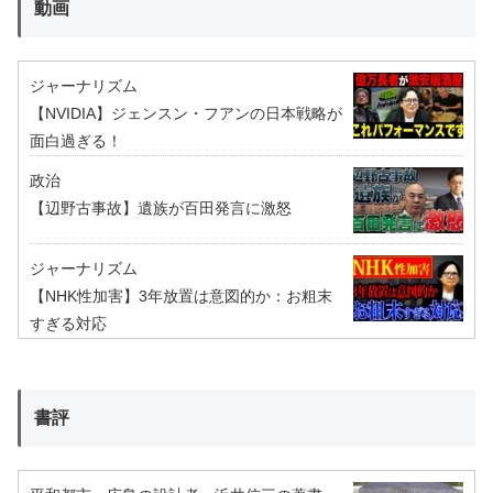
動画
ジャーナリズム
【NVIDIA】ジェンスン・フアンの日本戦略が
面白過ぎる！
政治
【辺野古事故】遺族が百田発言に激怒
ジャーナリズム
【NHK性加害】3年放置は意図的か：お粗末
すぎる対応
書評