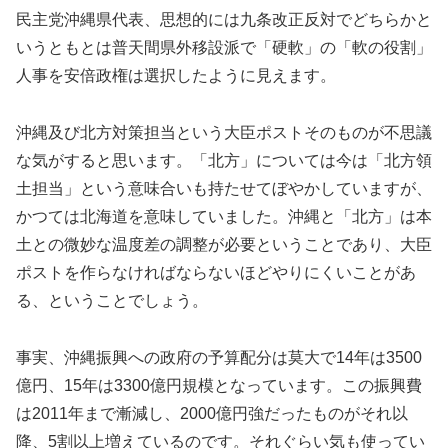
民主党沖縄県代表、思想的には九条改正反対でどちらかと
いうともとは普天間県外移設派で「硬軟」の「軟の役割」
人事を安倍政権は選択したように見えます。
沖縄及び北方対策担当という大臣ポストそのものが不思議
な気がすると思います。「北方」については今は「北方領
土担当」という意味合いも持たせてぼやかしていますが、
かつては北海道を意味していました。沖縄と「北方」は本
土との微妙な温度差の調整が必要ということであり、大臣
ポストを作らなければならないほどやりにくいことがあ
る、ということでしょう。
事実、沖縄振興への政府の予算配分は莫大で14年は3500
億円、15年は3300億円規模となっています。この振興費
は2011年まで漸減し、2000億円強だったものがそれ以
降、5割以上増えているのです。それぐらい気も使ってい