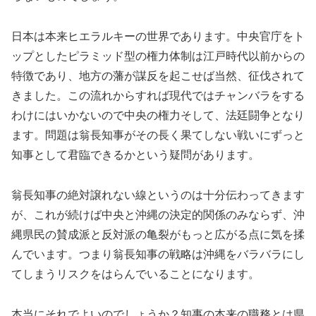
日本は本来ヒエラルキーの世界であります。中央官庁をト
ップとしたピラミッド型の権力体制は江戸時代以前からの
特徴であり、地方の藩が謀反を起こせば当然、征伐されて
きました。この流れからすれば現代ではチャンバラをする
わけにはいかないので中央の権力そして、法廷闘争となり
ます。問題は翁長知事がその長く果てしない戦いにずっと
知事として君臨できるかという疑問があります。
翁長知事の絶対譲れない線というのは十分伝わってきます
が、これが続けば中央と沖縄の決定的関係のみならず、沖
縄県民の賛成派と反対派の亀裂がもっと広がる点に気を揉
んでいます。つまり翁長知事の戦略は沖縄をバラバラにし
てしまうリスクをはらんでいることになります。
本当にそれでよいのでしょうか？知事の本来の職務とは県