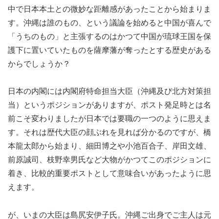
中で日本本土との微妙な距離感があったことから始まりま
す。沖縄は誰のもの、という議論を始めると中国が喜んで
「うちのもの」と主張するのはかつて中国が琉球王国を保
護下に置いていたものを薩摩藩が奪ったとする歴史がある
からでしょうか？
日本の内閣には内閣府特命担当大臣（沖縄及び北方対策担
当）というポジションがありますが、ポスト発足時とは名
前こそ変わりましたが日本では要職の一つのように思えま
す。それは歴代大臣の顔ぶれを見れば分かるのですが、橋
本龍太郎から始まり、細田博之や小池百合子、岸田文雄、
前原誠司、枝野幸男氏など大物がかつてこのポジションに
着き、比較的重要ポストとして意味合いがあったように思
えます。
が、いまの大臣は島尻安伊子氏。沖縄ご出身でご主人は元