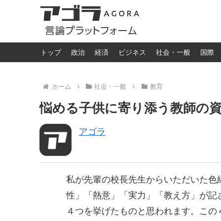
トップ
政治
経済
ビジネス
社会・一般
国際
ホーム
社会・一般
教育
悩める子供に寄り添う教師の資質は
アゴラ
私が先輩の校長先生からいただいた色
性」「熱意」「実力」「教え方」が記
４つを挙げたものと思われます。この