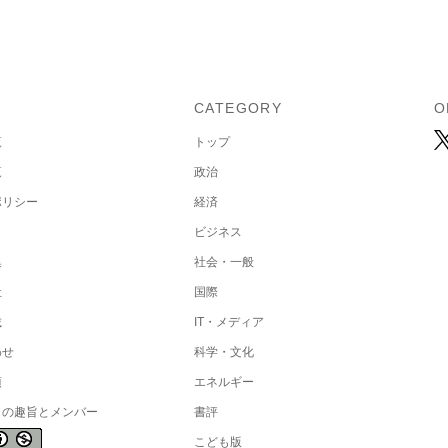
U
CATEGORY
O
覧
トップ
覧
政治
ポリシー
経済
ビジネス
集
社会・一般
社
国際
載
IT・メディア
わせ
科学・文化
項
エネルギー
トの趣旨とメンバー
書評
こども版