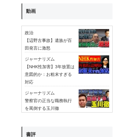
動画
政治
【辺野古事故】遺族が百
田発言に激怒
ジャーナリズム
【NHK性加害】3年放置は
意図的か：お粗末すぎる
対応
ジャーナリズム
警察官の正当な職務執行
を罵倒する玉川徹
書評