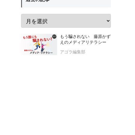
もう騙されない 藤原かず
えのメディアリテラシー
アゴラ編集部