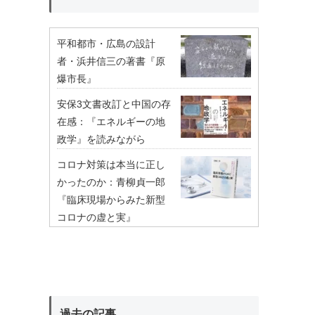
平和都市・広島の設計
者・浜井信三の著書『原
爆市長』
安保3文書改訂と中国の存
在感：『エネルギーの地
政学』を読みながら
コロナ対策は本当に正し
かったのか：青柳貞一郎
『臨床現場からみた新型
コロナの虚と実』
過去の記事