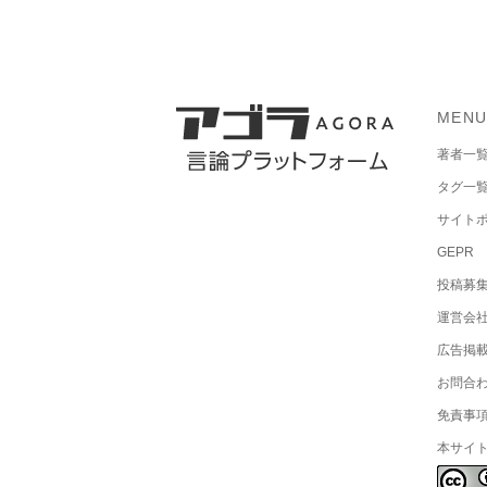
MEN
著者一
タグ一
サイト
GEPR
投稿募
運営会
広告掲
お問合
免責事
本サイ