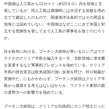
中国側は人工島から12カイリ（約22キロ）内を領海と主
張しているが、同人工島は満潮時には水没する岩礁を埋め
立てて建設したのもので、国連海洋法条約ではその周辺を
領海とは認めていない。中国側はなぜここにきて米国と対
立する危険性を冒してまで人工島の軍事化を急ぐのだろう
か。
目を欧州に向ける。プーチン大統領が率いるロシアはウク
ライナのクリミア半島を編入する一方、北欧領域に潜水艦
を派遣するなど軍事的プレゼンスを強めている。クリミア
半島の併合宣言は欧米諸国の強い反発を呼び、対ロ制裁が
実施中だ。にもかかわらず、プーチン大統領はクリミア半
島から撤退する考えはないばかりか、ウクライナ東部の親
ロ派勢力への影響力を強めている。
プーチン大統領は、クリミアが伝統的にロシア領土だった