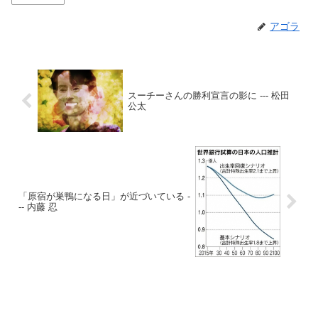
アゴラ
スーチーさんの勝利宣言の影に --- 松田
公太
「原宿が巣鴨になる日」が近づいている -
-- 内藤 忍