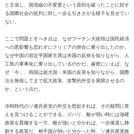
と主張し、国境線の不変更という原則を破ったことに対す
る国際社会の批判に対し一歩も引きさがる様子を見せてい
ない。
ここで問題とすべき点は、なぜプーチン大統領は国民経済
への悪影響も恐れずにクリミアの併合に乗り出したのか。
なぜ中国の習近平国家主席は米国の反発を知りながら、人
工島の軍事化に乗り出しているのかだ。厳密にいえば、な
ぜ「今」、両国は超大国・米国の反発を知りながら、国際
法を無視してまで拡大政策、攻撃的外交を展開させるの
か、という点だ。
冷戦時代のソ連共産党の外交を想起すれば、その疑問に答
えを見つけることができる。ズバリ、敵が弱い時には強硬
政策を貫徹する一方、敵が強いと分かれば、一歩後退し静
観する政策だ。相手国が弱いと分かった時、ソ連共産党政