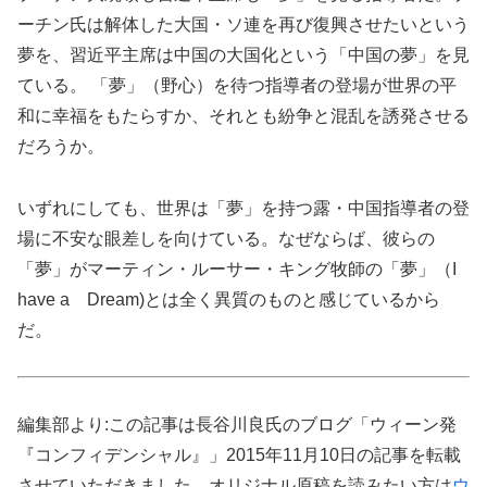
ーチン氏は解体した大国・ソ連を再び復興させたいという
夢を、習近平主席は中国の大国化という「中国の夢」を見
ている。 「夢」（野心）を待つ指導者の登場が世界の平
和に幸福をもたらすか、それとも紛争と混乱を誘発させる
だろうか。
いずれにしても、世界は「夢」を持つ露・中国指導者の登
場に不安な眼差しを向けている。なぜならば、彼らの
「夢」がマーティン・ルーサー・キング牧師の「夢」（I
have a Dream)とは全く異質のものと感じているから
だ。
編集部より:この記事は長谷川良氏のブログ「ウィーン発
『コンフィデンシャル』」2015年11月10日の記事を転載
させていただきました。オリジナル原稿を読みたい方は
ウ