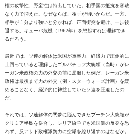
権の攻撃性、野蛮性は特出していた。相手国の抵抗を容赦
なく力で抑えた。なぜならば、相手が弱いからだ。一方、
相手が自分より強いと分かれば、正面衝突を避け、一歩後
退する。キューバ危機（1962年）を想起すれば理解でき
るだろう。
最近では、ソ連の解体は米国が軍事力、経済力で圧倒的に
上回っていると理解したゴルバチョフ大統領（当時）がレ
ーガン米政権の力の外交の前に屈服した例だ。レーガン米
政権は最後まで力の外交（例・スターウォーズ計画）を緩
めることなく、経済的に裨益していたソ連を圧迫したの
だ。
それでは、ソ連解体の悪夢に悩んできたプーチン大統領が
クリミア半島を併合し、シリア紛争でも米国側の反発を恐
れず、反アサド政権派勢力に空爆を繰り返すのはなぜか。