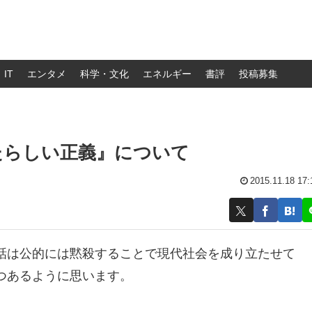
IT
エンタメ
科学・文化
エネルギー
書評
投稿募集
たらしい正義』について
2015.11.18 17:
話は公的には黙殺することで現代社会を成り立たせて
つあるように思います。