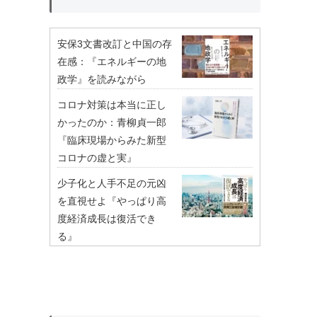
安保3文書改訂と中国の存
在感：『エネルギーの地
政学』を読みながら
コロナ対策は本当に正し
かったのか：青柳貞一郎
『臨床現場からみた新型
コロナの虚と実』
少子化と人手不足の元凶
を直視せよ『やっぱり高
度経済成長は復活でき
る』