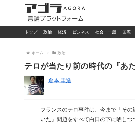
トップ
政治
経済
ビジネス
社会・一般
国際
ホーム
政治
テロが当たり前の時代の『あ
倉本 圭造
フランスのテロ事件は、今まで「その
いた」問題をすべて白日の下に晒しつ