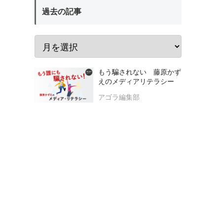
過去の記事
もう騙されない 藤原かず
えのメディアリテラシー
アゴラ編集部