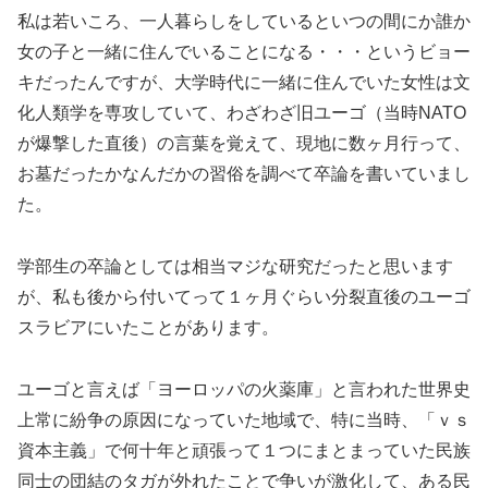
私は若いころ、一人暮らしをしているといつの間にか誰か
女の子と一緒に住んでいることになる・・・というビョー
キだったんですが、大学時代に一緒に住んでいた女性は文
化人類学を専攻していて、わざわざ旧ユーゴ（当時NATO
が爆撃した直後）の言葉を覚えて、現地に数ヶ月行って、
お墓だったかなんだかの習俗を調べて卒論を書いていまし
た。
学部生の卒論としては相当マジな研究だったと思います
が、私も後から付いてって１ヶ月ぐらい分裂直後のユーゴ
スラビアにいたことがあります。
ユーゴと言えば「ヨーロッパの火薬庫」と言われた世界史
上常に紛争の原因になっていた地域で、特に当時、「ｖｓ
資本主義」で何十年と頑張って１つにまとまっていた民族
同士の団結のタガが外れたことで争いが激化して、ある民