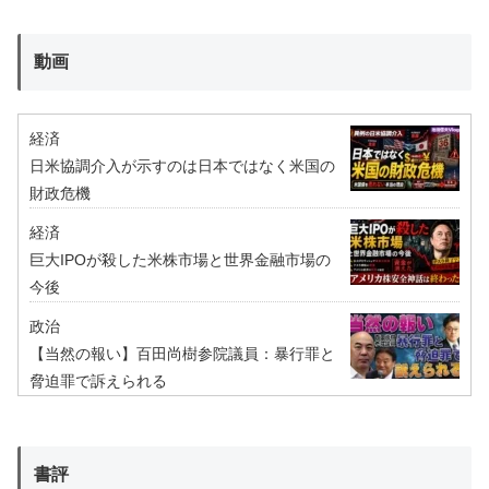
動画
経済
日米協調介入が示すのは日本ではなく米国の
財政危機
経済
巨大IPOが殺した米株市場と世界金融市場の
今後
政治
【当然の報い】百田尚樹参院議員：暴行罪と
脅迫罪で訴えられる
書評