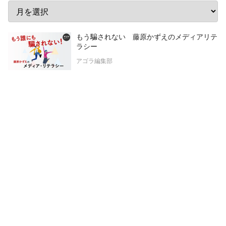
もう騙されない 藤原かずえのメディアリテ
ラシー
アゴラ編集部