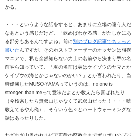
かる。
・・・というような話をすると、あまりに立場の違う人だ
なあという感じだけど、「飲めばわかる感」がたしかにあ
る部分もあるんですよね。前に
別のブログ記事でちょっと
書いた
んですが、そのホストファーザーのオッサンは相撲
マニアで、私も全然知らない力士の名前やら決まり手の名
前やら知っていて、「君の名前は実はケイゾウのヤマとか
ケイゾウの海とかじゃないのかい？」とか言われたり、当
時優勝したMUSO-YAMAっていうのは、no one is
stronger than meって意味だよとか教えたら喜ばれたり
（今検索したら無双山じゃなくて武双山だった！・・・嘘
教えてるやん俺）、そういう色々とハートウォーミングな
話はあったりした。
わざわざ山奥のセルビア正教の廃教会までボロボロのプジ