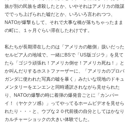
族が別の民族を虐殺したとか、いやそれはアメリカの陰謀
ででっち上げられた嘘だとか、いろいろ言われつつ、
NATOが爆撃もして、それで大事な橋が落ちちゃったまま
の町に、１ヶ月ぐらい滞在したわけです。
私たちが長期滞在したのは「アメリカの敵側」扱いだった
セルビア人の地域で、一緒にBSで「US版ゴジラ」を見て
たら「ゴジラ頑張れ！アメリカ倒せ！アメリカ死ね！」と
か叫んだりするホストファーザーに、「アメリカのプロパ
ガンダに使われた写真の嘘を暴く」みたいな現地のドキュ
メンタリーをエンエンと同時通訳されながら見せられた
り、NATOの爆撃の時に着弾の爆発音ごとに「カンパー
イ！（ヤケクソ感）」ってやってるホームビデオを見せら
れたり・・・と、ウブな２０代前後の自分としてはかなり
カルチャーショックの大きい体験でした。