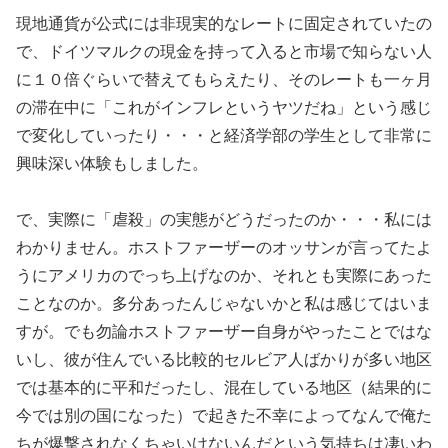
現地通貨が公式には非現実的なレートに固定されていたの
で、ドイツマルクの現金を持って入ると市場で知らない人
に１０倍ぐらいで替えてもらえたり、そのレートも一ヶ月
の滞在中に「これがインフレというヤツだね」という感じ
で変化していったり・・・と経済学部の学生として非常に
興味深い体験もしました。
で、実際に「虐殺」の実態がどうだったのか・・・私には
わかりません。ホストファーザーのオッサンが言ってたよ
うにアメリカのでっち上げなのか、それとも実際にあった
ことなのか。多分あったんじゃないかと私は感じてはいま
すが。でも勿論ホストファーザー自身がやったことではな
いし、彼が住んでいる比較的セルビア人ばかりが多い地区
では基本的に平和だったし、混在している地区（結果的に
今では別の国になった）で起きた不幸によってなんで俺た
ちが爆撃されなくちゃいけないんだという気持ちは凄いわ