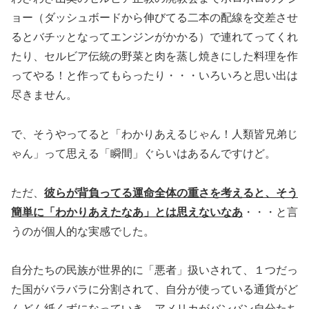
ョー（ダッシュボードから伸びてる二本の配線を交差させ
るとバチッとなってエンジンがかかる）で連れてってくれ
たり、セルビア伝統の野菜と肉を蒸し焼きにした料理を作
ってやる！と作ってもらったり・・・いろいろと思い出は
尽きません。
で、そうやってると「わかりあえるじゃん！人類皆兄弟じ
ゃん」って思える「瞬間」ぐらいはあるんですけど。
ただ、
彼らが背負ってる運命全体の重さを考えると、そう
簡単に「わかりあえたなあ」とは思えないなあ
・・・と言
うのが個人的な実感でした。
自分たちの民族が世界的に「悪者」扱いされて、１つだっ
た国がバラバラに分割されて、自分が使っている通貨がど
んどん紙くずになっていき、アメリカがバンバン自分たち