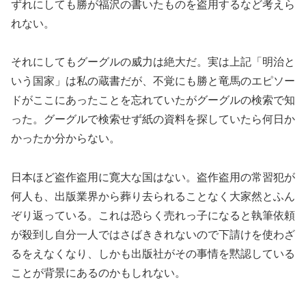
ずれにしても勝が福沢の書いたものを盗用するなど考えら
れない。
それにしてもグーグルの威力は絶大だ。実は上記「明治と
いう国家」は私の蔵書だが、不覚にも勝と竜馬のエピソー
ドがここにあったことを忘れていたがグーグルの検索で知
った。グーグルで検索せず紙の資料を探していたら何日か
かったか分からない。
日本ほど盗作盗用に寛大な国はない。盗作盗用の常習犯が
何人も、出版業界から葬り去られることなく大家然とふん
ぞり返っている。これは恐らく売れっ子になると執筆依頼
が殺到し自分一人ではさばききれないので下請けを使わざ
るをえなくなり、しかも出版社がその事情を黙認している
ことが背景にあるのかもしれない。