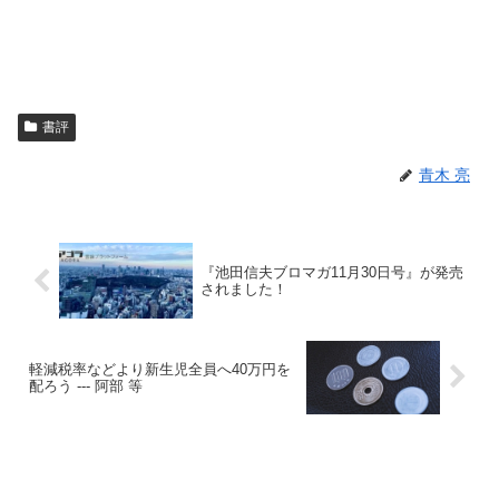
書評
青木 亮
『池田信夫ブロマガ11月30日号』が発売
されました！
軽減税率などより新生児全員へ40万円を
配ろう --- 阿部 等