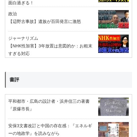
面白過ぎる！
政治
【辺野古事故】遺族が百田発言に激怒
ジャーナリズム
【NHK性加害】3年放置は意図的か：お粗末
すぎる対応
書評
平和都市・広島の設計者・浜井信三の著書
『原爆市長』
安保3文書改訂と中国の存在感：『エネルギ
ーの地政学』を読みながら