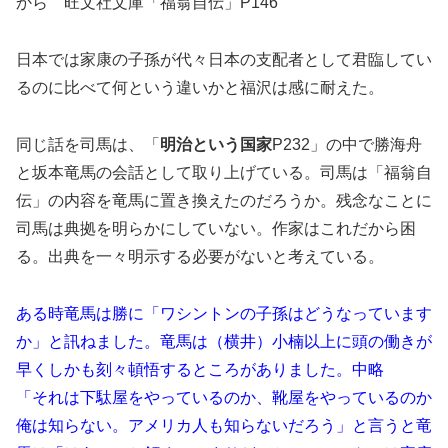
から 旺文社文庫「福翁自伝」P146
日本では家康の子孫が代々日本の支配者として君臨してい
るのに比べて何という違いかと福沢は感に耐えた。
同じ話を司馬は、「
明治という国家
P232」の中で勝海舟
と坂本竜馬の会話として取り上げている。司馬は「福翁自
伝」の内容を竜馬に置き換えたのだろうか。残念なことに
司馬は典拠を明らかにしていない。作家はこれだから困
る。出典を一々明示する必要がないと考えている。
ある時竜馬は勝に「ワシントンの子孫はどうなっています
か」と訊ねました。竜馬は（横井）小楠以上に頭の働きが
早くしかも刻々頓悟するところがありました。中略
「それは下駄屋をやっているのか、靴屋をやっているのか
俺は知らない。アメリカ人も知らないだろう」と言うと竜