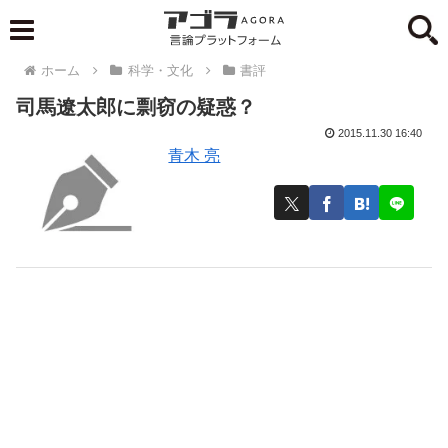
ホーム
科学・文化
書評
司馬遼太郎に剽窃の疑惑？
2015.11.30 16:40
青木 亮