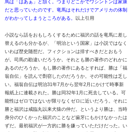
馬は「はあぁ」と頷く。つまりどこかでワシントンは家康
だと思っていたのです。竜馬はそれだけでアメリカの体制
がわかってしまうところがある。
以上引用
小説なら話をおもしろくするために福沢の話を竜馬に差し
替えるのも分かるが、「明治という国家」は小説ではなく
いわば歴史随想だ。フィクションは排すべきだとおもう
が。司馬の勘違いだろうか。それとも勝の著作のどれかに
あるのだろうか。もし勝の著作にあるとすれば、勝は「福
翁自伝」を読んで剽窃したのだろうか。その可能性は乏し
い。福翁自伝は明治31年7月から翌年2月にかけて時事新
報紙上に連載された。勝は同32年1月に死去している。可
能性はゼロではないが限りなくゼロに近いだろう。それに
勝と福沢は咸臨丸以来犬猿の仲だ。というより勝は、当時
身分のひくかった福沢のことなど歯牙にもかけなかったは
ずだ。最初福沢が一方的に勝を嫌っていただけだった。い