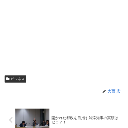
ビジネス
大西 宏
開かれた都政を目指す舛添知事の実績は
ゼロ？！