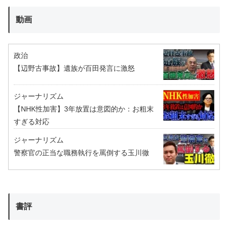
動画
政治
【辺野古事故】遺族が百田発言に激怒
ジャーナリズム
【NHK性加害】3年放置は意図的か：お粗末
すぎる対応
ジャーナリズム
警察官の正当な職務執行を罵倒する玉川徹
書評