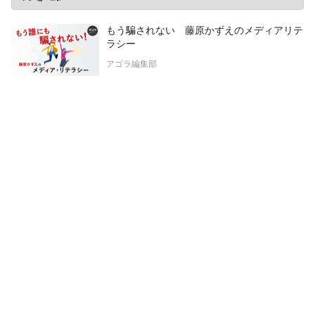
もう騙されない 藤原かずえのメディアリテ
ラシー
アゴラ編集部