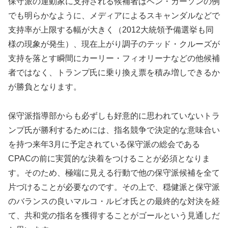
保守派の運動家に支持される候補者はベン・カーソンの例
でも明らかなように、メディアによるスキャンダルなどで
支持率が上限する幅が大きく（2012大統領予備選挙も同
様の現象が発生）、現在上がり調子のテッド・クルーズが
支持を落とす瞬間にカーリー・フィオリーナなどの他候補
者ではなく、トランプ氏に乗り換え票を積み増しできるか
が勝負となります。
保守派指導部からも必ずしも好意的に思われていないトラ
ンプ氏が勝利するためには、指名競争で決定的な意味合い
を持つ来年3月に予定されている保守派の総会である
CPACの前に実質的な決着をつけることが必須となりま
す。そのため、極端に見える行動で他の保守派候補を全て
片づけることが必要なのです。その上で、穏健派と保守派
のバランスの良いマルコ・ルビオ氏との最終的な対決を経
て、共和党の指名を獲得することがゴールという見通しだ