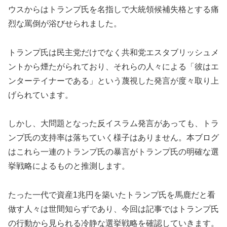
ウスからはトランプ氏を名指しで大統領候補失格とする痛
烈な罵倒が浴びせられました。
トランプ氏は民主党だけでなく共和党エスタブリッシュメ
ントから煙たがられており、それらの人々による「彼はエ
ンターテイナーである」という蔑視した発言が度々取り上
げられています。
しかし、大問題となった反イスラム発言があっても、トラ
ンプ氏の支持率は落ちていく様子はありません。本ブログ
はこれら一連のトランプ氏の暴言がトランプ氏の明確な選
挙戦略によるものと推測します。
たった一代で資産1兆円を築いたトランプ氏を馬鹿だと看
做す人々は世間知らずであり、今回は記事ではトランプ氏
の行動から見られる冷静な選挙戦略を確認していきます。