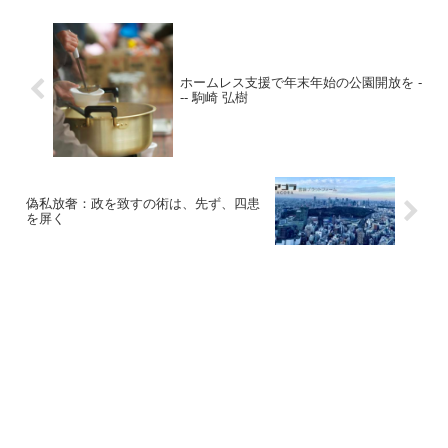
ホームレス支援で年末年始の公園開放を -
-- 駒崎 弘樹
偽私放奢：政を致すの術は、先ず、四患
を屏く