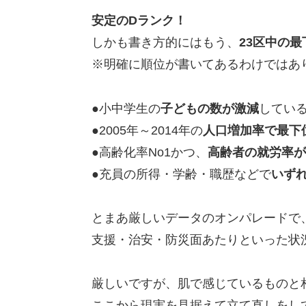
安定のDランク！
しかも書き方的にはもう、
23区中の最
※明確に順位が書いてあるわけではあ
●小中学生の
子どもの数が激減
してい
●2005年～2014年の
人口増加率で最下
●高齢化率No1かつ、
高齢者の就労率が
●充員の所得・学齢・職歴などで
いず
とまあ厳しいデータのオンパレードで
支援・治安・防災面あたりといった状
厳しいですが、肌で感じているものと
ここから現実を見据えて立て直しをし