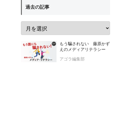
過去の記事
もう騙されない 藤原かず
えのメディアリテラシー
アゴラ編集部