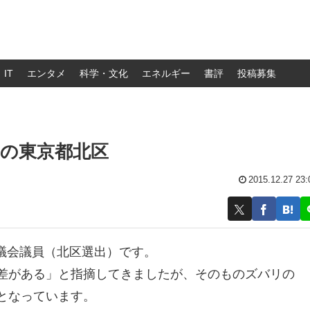
IT
エンタメ
科学・文化
エネルギー
書評
投稿募集
いの東京都北区
2015.12.27 23:
議会議員（北区選出）です。
格差がある」と指摘してきましたが、そのものズバリの
となっています。