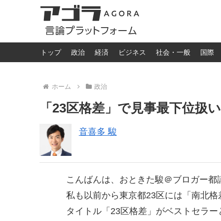
トップ
政治
経済
ビジネス
社会・一般
国際
ホーム
政治
「23区格差」で見事最下位扱
音喜多 駿
こんばんは、おときた駿＠ブロガー都
私も以前から東京都23区には「南北
タイトル「23区格差」がベストセラー