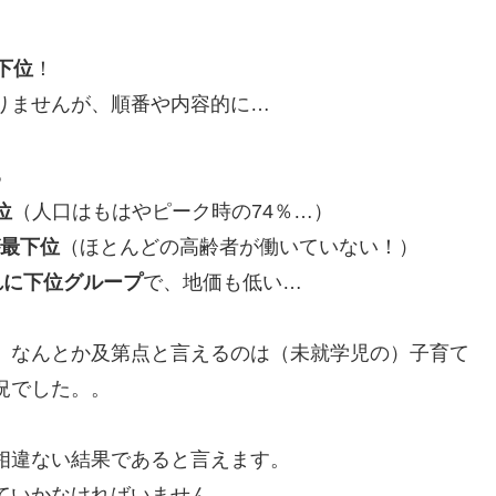
下位
！
りませんが、順番や内容的に…
る
位
（人口はもはやピーク時の74％…）
最下位
（ほとんどの高齢者が働いていない！）
れに下位グループ
で、地価も低い…
、なんとか及第点と言えるのは（未就学児の）子育て
況でした。。
相違ない結果であると言えます。
ていかなければいません。