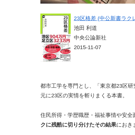
23区格差 (中公新書ラクレ 5
池田 利道
中央公論新社
2015-11-07
都市工学を専門とし、「東京都23区
元に23区の実情を斬りまくる本書。
住民所得・学歴職歴・福祉事情や安全
クに残酷に切り分けたその結果
におき