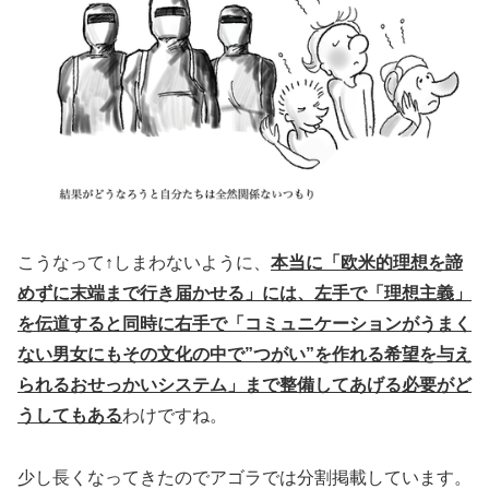
こうなって↑しまわないように、
本当に「欧米的理想を諦
めずに末端まで行き届かせる」には、左手で「理想主義」
を伝道すると同時に右手で「コミュニケーションがうまく
ない男女にもその文化の中で”つがい”を作れる希望を与え
られるおせっかいシステム」まで整備してあげる必要がど
うしてもある
わけですね。
少し長くなってきたのでアゴラでは分割掲載しています。