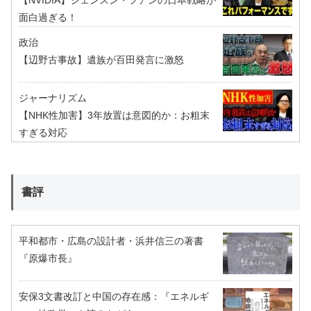
面白過ぎる！
政治
【辺野古事故】遺族が百田発言に激怒
ジャーナリズム
【NHK性加害】3年放置は意図的か：お粗末
すぎる対応
書評
平和都市・広島の設計者・浜井信三の著書
『原爆市長』
安保3文書改訂と中国の存在感：『エネルギ