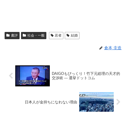
書評
社会・一般
若者
結婚
倉本 圭造
DAIGOもびっくり！竹下元総理の天才的
交渉術 --- 選挙ドットコム
日本人が金持ちになれない理由