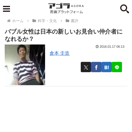
ホーム
科学・文化
書評
バブル女性は日本の新しいお見合い仲介者に
なれるか？
2016.01.17 06:13
倉本 圭造