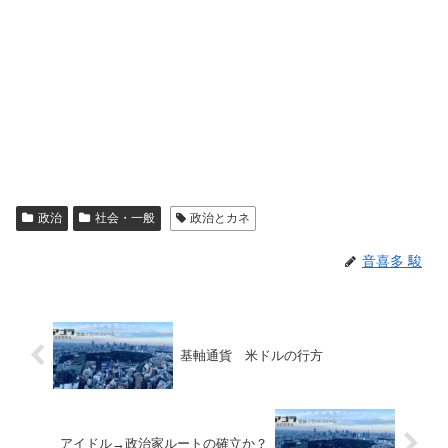
政治
社会・一般
政治とカネ
音喜多 駿
基軸通貨 米ドルの行方
アイドル→政治家ルートの確立か？