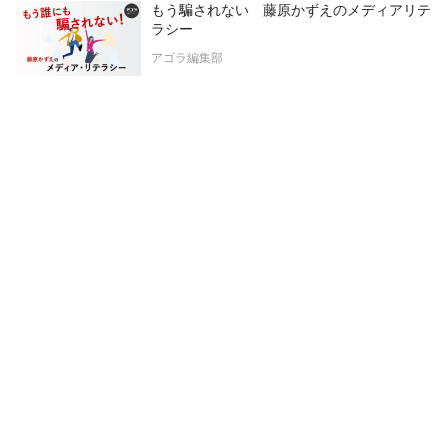
もう騙されない 藤原かずえのメディアリテ
ラシー
アゴラ編集部