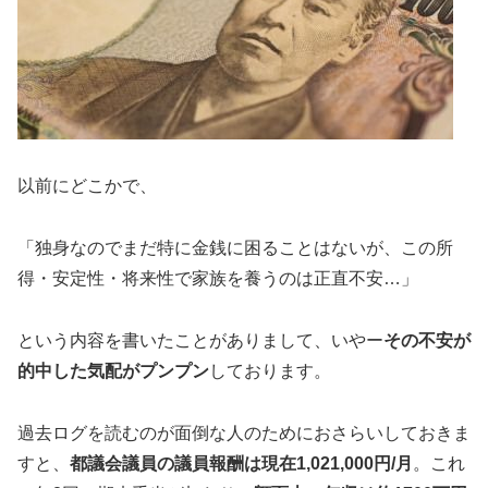
以前にどこかで、
「独身なのでまだ特に金銭に困ることはないが、この所
得・安定性・将来性で家族を養うのは正直不安…」
という内容を書いたことがありまして、いやー
その不安が
的中した気配がプンプン
しております。
過去ログを読むのが面倒な人のためにおさらいしておきま
すと、
都議会議員の議員報酬は現在1,021,000円/月
。これ