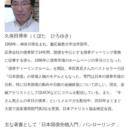
久保田博幸（くぼた ひろゆき）
1958年、神奈川県生まれ。慶応義塾大学法学部卒。
証券会社の債券部で14年間、国債を中心とする債券ディーリング業務
に従事する傍ら、1996年に債券市場のホームページの草分けとなった
「債券ディーリングルーム」を開設。幸田真音さんのベストセラー小説
『日本国債』の登場人物のモデルともなった。専門は日本の債券市場の
分析。特に日本国債の動向や日銀の金融政策について詳しい。現在、金
融アナリストとしてQUICKなどにコラムを配信している。また、「牛
さん熊さんの本日の債券」というメルマガを配信中。2015年まぐまぐ
大賞で資産運用部門第2位を受賞。日本アナリスト協会検定会員。
主な著書として「日本国債先物入門」パンローリング 、