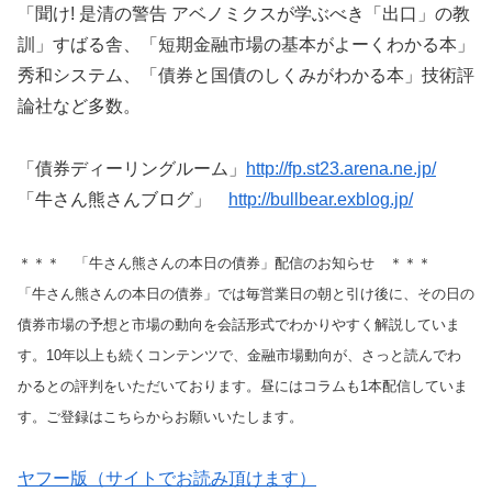
「聞け! 是清の警告 アベノミクスが学ぶべき「出口」の教
訓」すばる舎、「短期金融市場の基本がよーくわかる本」
秀和システム、「債券と国債のしくみがわかる本」技術評
論社など多数。
「債券ディーリングルーム」
http://fp.st23.arena.ne.jp/
「牛さん熊さんブログ」
http://bullbear.exblog.jp/
＊＊＊ 「牛さん熊さんの本日の債券」配信のお知らせ ＊＊＊
「牛さん熊さんの本日の債券」では毎営業日の朝と引け後に、その日の
債券市場の予想と市場の動向を会話形式でわかりやすく解説していま
す。10年以上も続くコンテンツで、金融市場動向が、さっと読んでわ
かるとの評判をいただいております。昼にはコラムも1本配信していま
す。ご登録はこちらからお願いいたします。
ヤフー版（サイトでお読み頂けます）